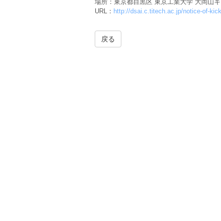
場所：東京都目黒区 東京工業大学 大岡山
URL：
http://dsai.c.titech.ac.jp/notice-of-k
戻る