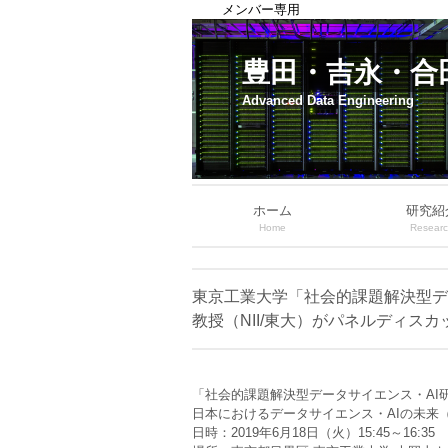
メンバー専用
豊田・吉永・合
Advanced Data Engineering
ホーム
研究紹
Home
Resear
東京工業大学「社会的課題解決型デー
教授（NII/東大）がパネルディス
「社会的課題解決型データサイエンス・AI
日本におけるデータサイエンス・AIの未来
日時：2019年6月18日（火）15:45～16:35