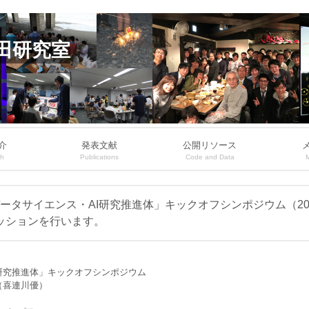
田研究室
介
発表文献
公開リソース
ch
Publications
Code and Data
タサイエンス・AI研究推進体」キックオフシンポジウム（201
カッションを行います。
研究推進体」キックオフシンポジウム
（喜連川優）