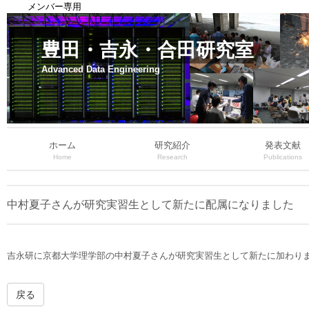
メンバー専用
豊田・吉永・合田研究室
Advanced Data Engineering
ホーム
研究紹介
発表文献
Home
Research
Publications
中村夏子さんが研究実習生として新たに配属になりました
吉永研に京都大学理学部の中村夏子さんが研究実習生として新たに加わり
戻る