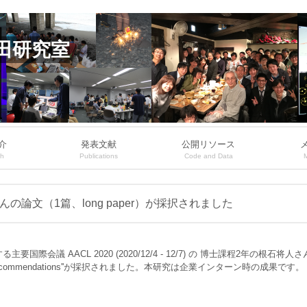
田研究室
介
発表文献
公開リソース
ch
Publications
Code and Data
さんの論文（1篇、long paper）が採択されました
AACL 2020 (2020/12/4 - 12/7) の 博士課程2年の根石将人さんの論文``Yo
plainable Recommendations''が採択されました。本研究は企業インターン時の成果です。