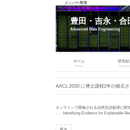
メンバー専用
豊田・吉永・合
Advanced Data Engineering
ホーム
研究紹
Home
Resear
AACL 2020 に博士課程2年の根石
オンラインで開催される自然言語処理に関する主要国際会議 
… : Identifying Evidence for Ex
戻る