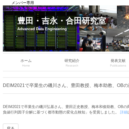
メンバー専用
豊田・吉永・合田研究室
Advanced Data Engineering
ホーム
研究紹介
発表文献
Home
Research
Publications
DEIM2021で卒業生の磯川さん、豊田教授、梅本助教、O
DEIM2021で卒業生の磯川弘基さん、豊田正史教授、梅本和俊助教、O
負値行列因子分解に基づく都市動態の変化点検知」を受賞しました。
詳細
戻る