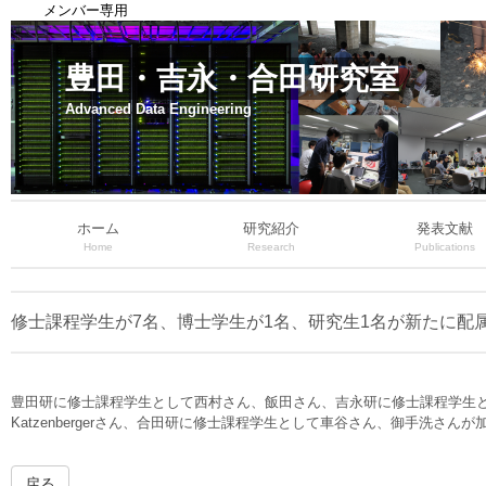
メンバー専用
豊田・吉永・合田研究室
Advanced Data Engineering
ホーム
研究紹介
発表文献
Home
Research
Publications
修士課程学生が7名、博士学生が1名、研究生1名が新たに配
豊田研に修士課程学生として西村さん、飯田さん、吉永研に修士課程学生
Katzenbergerさん、合田研に修士課程学生として車谷さん、御手洗さん
戻る