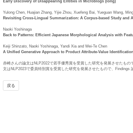
Early Discovery of Disappearing Entities in Microblogs (long)
Yulong Chen, Huajian Zhang, Yijie Zhou, Xuefeng Bai, Yueguan Wang, Ming
Revisiting Cross-Lingual Summarization: A Corpus-based Study and 
Naoki Yoshinaga
Back to Patterns: Efficient Japanese Morphological Analysis with Feat
Keiji Shinzato, Naoki Yoshinaga, Yandi Xia and Wei-Te Chen
A Unified Generative Approach to Product Attribute-Value Identificatio
赤崎さんの論文はNLP2022で若手優秀賞を受賞した研究を発展させたも
文はNLP2023で委員特別賞を受賞した研究を発展させたもので、Findin
戻る