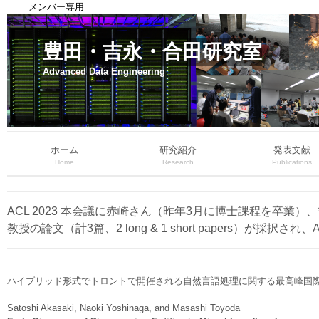
メンバー専用
豊田・吉永・合田研究室
Advanced Data Engineering
ホーム
研究紹介
発表文献
Home
Research
Publications
ACL 2023 本会議に赤崎さん（昨年3月に博士課程を卒
教授の論文（計3篇、2 long & 1 short papers）が採択され、
ハイブリッド形式でトロントで開催される自然言語処理に関する最高峰国際会議 ACL 
Satoshi Akasaki, Naoki Yoshinaga, and Masashi Toyoda