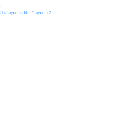
l
2017/keynotes.html#keynote-2