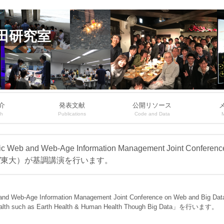
田研究室
介
発表文献
公開リソース
ch
Publications
Code and Data
ic Web and Web-Age Information Management Joint Confere
I/東大）が基調講演を行います。
eb and Web-Age Information Management Joint Conference on Web
 such as Earth Health & Human Health Though Big Data」を行います。