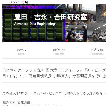
メンバー専用
豊田・吉永・合田研究室
Advanced Data Engineering
ホーム
研究紹介
発表文献
Home
Research
Publications
日本マイクロソフト 第15回 大学CIOフォーラム「AI・ビ
日）において、喜連川優教授（NII/東大）が基調講演を行い
第15回 大学CIOフォーラム「AI・ビッグデータ時代における 大学の教育
基調講演（喜連川優）