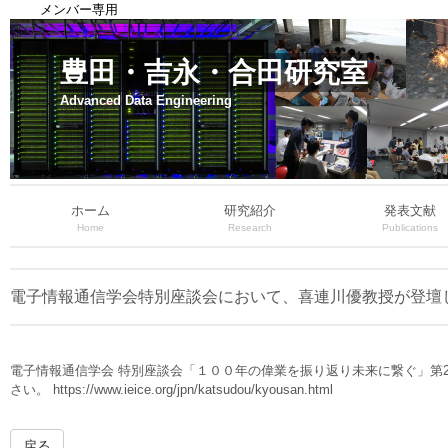
メンバー専用
豊田・吉永・合田研究室
Advanced Data Engineering
ホーム
研究紹介
発表文献
Home
Research
Publications
電子情報通信学会特別座談会において、喜連川優教授が登壇
電子情報通信学会 特別座談会「１００年の偉業を振り返り未来に繋ぐ」第2
さい。 https://www.ieice.org/jpn/katsudou/kyousan.html
戻る