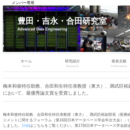
メンバー専用
豊田・吉永・合田研究室
Advanced Data Engineering
ホーム
研究紹介
発表文献
Home
Research
Publications
梅本和俊特任助教、合田和生特任准教授（東大）、満武巨裕副部長
において、最優秀論文賞を受賞しました。
梅本和俊特任助教、合田和生特任准教授（東大）、満武巨裕副部長（医療経済研
ジメントに関するフォーラム（第16回日本データベース学会年次大会）」
しました。
詳細
はこちらをご覧ください。第17回日本データベース学会総会