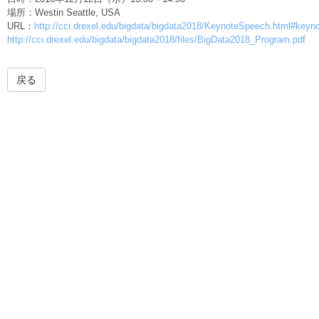
場所：Westin Seattle, USA
URL：
http://cci.drexel.edu/bigdata/bigdata2018/KeynoteSpeech.html#keyn
http://cci.drexel.edu/bigdata/bigdata2018/files/BigData2018_Program.pdf
戻る