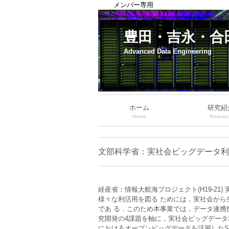
メンバー専用
豊田・吉永・合
Advanced Data Engineering
ホーム
研究紹
Home
Resear
文部科学省：実社会ビッグデータ利活
経産省：情報大航海プロジェクト(H19-2
様々な利活用を図る ためには，実社会か
であ る．このため本事業では，データ連携
究開発の4課題を軸に，実社会ビッグデータ
におけるオープンビッグデータを活用したSma