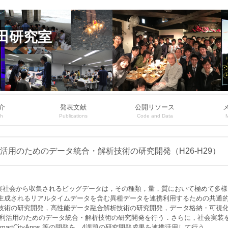
田研究室
介
発表文献
公開リソース
ch
Publications
Code and Data
用のためのデータ統合・解析技術の研究開発（H26-H29）
1) 実社会から収集されるビッグデータは，その種類，量，質において極めて
ら生成されるリアルタイムデータを含む異種データを連携利用するための共通
技術の研究開発，高性能データ融合解析技術の研究開発，データ格納・可視化
利活用のためのデータ統合・解析技術の研究開発を行う．さらに，社会実装
rtCityApps 等の開発を，4課題の研究開発成果を連携活用して行う．