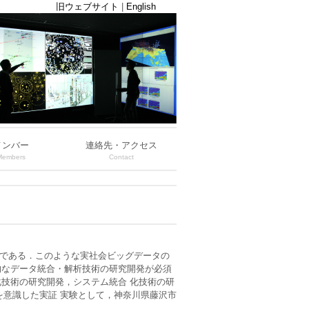
旧ウェブサイト
|
English
メンバー
連絡先・アクセス
Members
Contact
多様である．このような実社会ビッグデータの
的なデータ統合・解析技術の研究開発が必須
技術の研究開発，システム統合 化技術の研
を意識した実証 実験として，神奈川県藤沢市