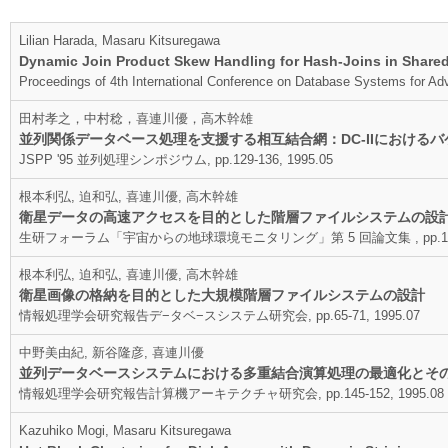
Lilian Harada, Masaru Kitsuregawa
Dynamic Join Product Skew Handling for Hash-Joins in Share
Proceedings of 4th International Conference on Database Systems for Ad
田村孝之，中村稔，喜連川優，高木幹雄
並列関係データベース処理を支援する相互結合網：DC-IIにおける
JSPP '95 並列処理シンポジウム, pp.129-136, 1995.05
根本利弘, 迫和弘, 喜連川優, 高木幹雄
衛星データの高速アクセスを目的とした階層ファイルシステムの設
生研フォーラム「宇宙からの地球環境モニタリング」第 5 回論文集 , pp.104-11
根本利弘, 迫和弘, 喜連川優, 高木幹雄
衛星画像の格納を目的とした大規模階層ファイルシステムの設計
情報処理学会研究報告デ−タベ−スシステム研究会, pp.65-71, 1995.07
中野美由紀, 新谷隆彦, 喜連川優
並列データベースシステムにおける多重結合演算処理の最適化とそ
情報処理学会研究報告計算機アーキテクチャ研究会, pp.145-152, 1995.08
Kazuhiko Mogi, Masaru Kitsuregawa