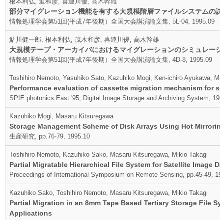
根本利弘, 迫和彦, 喜連川優, 高木幹雄
部分マイグレーション機能を有する大規模階層ファイルシステムの
情報処理学会第51回(平成7年後期）全国大会講演論文集, 5L-04, 1995.09
鮎川健一郎, 根本利弘, 茂木和彦, 喜連川優, 高木幹雄
大規模テープ・アーカイバにおけるマイグレーションのシミュレーシ
情報処理学会第51回(平成7年後期）全国大会講演論文集, 4D-8, 1995.09
Toshihiro Nemoto, Yasuhiko Sato, Kazuhiko Mogi, Ken-ichiro Ayukawa, M
Performance evaluation of cassette migration mechanism for s
SPIE photonics East '95, Digital Image Storage and Archiving System, 1
Kazuhiko Mogi, Masaru Kitsuregawa
Storage Management Scheme of Disk Arrays Using Hot Mirrori
生産研究, pp.76-79, 1995.10
Toshihiro Nemoto, Kazuhiko Sako, Masaru Kitsuregawa, Mikio Takagi
Partial Migratable Hierarchical File System for Satellite Image 
Proceedings of International Symposium on Remote Sensing, pp.45-49, 1
Kazuhiko Sako, Toshihiro Nemoto, Masaru Kitsuregawa, Mikio Takagi
Partial Migration in an 8mm Tape Based Tertiary Storage File 
Applications