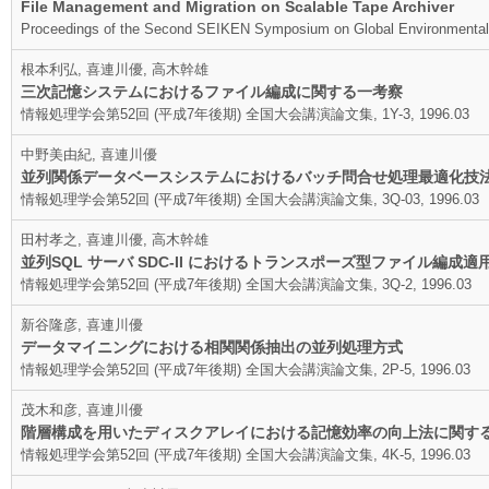
File Management and Migration on Scalable Tape Archiver
Proceedings of the Second SEIKEN Symposium on Global Environmenta
根本利弘, 喜連川優, 高木幹雄
三次記憶システムにおけるファイル編成に関する一考察
情報処理学会第52回 (平成7年後期) 全国大会講演論文集, 1Y-3, 1996.03
中野美由紀, 喜連川優
並列関係データベースシステムにおけるバッチ問合せ処理最適化技
情報処理学会第52回 (平成7年後期) 全国大会講演論文集, 3Q-03, 1996.03
田村孝之, 喜連川優, 高木幹雄
並列SQL サーバ SDC-II におけるトランスポーズ型ファイル編成適
情報処理学会第52回 (平成7年後期) 全国大会講演論文集, 3Q-2, 1996.03
新谷隆彦, 喜連川優
データマイニングにおける相関関係抽出の並列処理方式
情報処理学会第52回 (平成7年後期) 全国大会講演論文集, 2P-5, 1996.03
茂木和彦, 喜連川優
階層構成を用いたディスクアレイにおける記憶効率の向上法に関す
情報処理学会第52回 (平成7年後期) 全国大会講演論文集, 4K-5, 1996.03