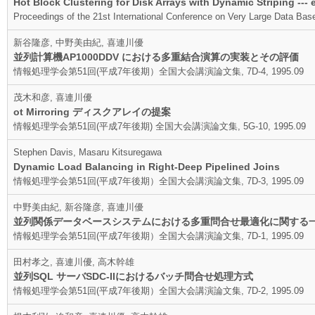
Hot Block Clustering for Disk Arrays with Dynamic Striping --- e
Proceedings of the 21st International Conference on Very Large Data Bas
新谷隆彦, 中野美由紀, 喜連川優
並列計算機AP1000DDV における多重結合演算の実装とその評価
情報処理学会第51回(平成7年後期）全国大会講演論文集, 7D-4, 1995.09
茂木和彦, 喜連川優
ot Mirroring ディスクアレイの提案
情報処理学会第51回(平成7年後期) 全国大会講演論文集, 5G-10, 1995.09
Stephen Davis, Masaru Kitsuregawa
Dynamic Load Balancing in Right-Deep Pipelined Joins
情報処理学会第51回(平成7年後期）全国大会講演論文集, 7D-3, 1995.09
中野美由紀, 新谷隆彦, 喜連川優
並列関係データベースシステムにおける多重問合せ最適化に関する
情報処理学会第51回(平成7年後期）全国大会講演論文集, 7D-1, 1995.09
田村孝之, 喜連川優, 高木幹雄
並列SQL サーバSDC-IIにおけるバッチ問合せ処理方式
情報処理学会第51回(平成7年後期）全国大会講演論文集, 7D-2, 1995.09