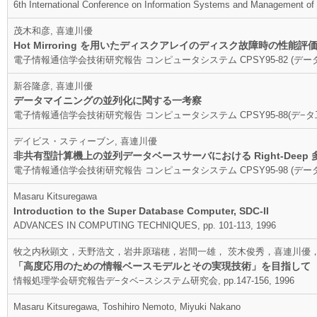
6th International Conference on Information Systems and Management of
茂木和彦, 喜連川優
Hot Mirroring を用いたディスクアレイのディスク故障時の性能評
電子情報通信学会技術研究報告 コンピュータシステム CPSY95-82 (データ工学 DE95
新谷隆彦, 喜連川優
データマイニングの並列化に関する一考察
電子情報通信学会技術研究報告 コンピュータシステム CPSY95-88(デ−タ工学 DE95-
デイビス・スティーブン, 喜連川優
非共有型計算機上の並列データベースサーバにおける Right-Deep
電子情報通信学会技術研究報告 コンピュータシステム CPSY95-98 (データ工学 DE95
Masaru Kitsuregawa
Introduction to the Super Database Computer, SDC-II
ADVANCES IN COMPUTING TECHNIQUES, pp. 101-113, 1996
牧之内秋顕文，天野浩文，岩井原瑞穂，岩間一雄， 茨木俊秀，喜連川優
「高度応用のための情報ベースモデルとその実現技術」を目指して
情報処理学会研究報告デ−タベ−スシステム研究会, pp.147-156, 1996
Masaru Kitsuregawa, Toshihiro Nemoto, Miyuki Nakano