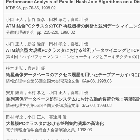
Performance Analysis of Parallel Hash Join Algorithms on a D
ICDE'98, pp.76-85, 1998.02
小口 正人，新谷 隆彦，田村 孝之，喜連川 優
ATM 結合PCクラスタのTCP 再送機構の解析と並列データマイニ
分散処理研究会, pp. 215-220, 1998.02
小口 正人，新谷 隆彦，田村 孝之，喜連川 優
ATM結合型大規模PCクラスタにおける並列データマイニングとTCP
第４回「ハイパフォーマンス・コンピューティングとアーキテクチャの評価」に関
根本 利弘，喜連川 優
衛星画像データベースのアクセス履歴を用いたテープアーカイバに
情報処理学会第56回全国大会講演論文集, 6Aa-08, 1998.03
安井 隆宏，田村 孝之，小口 正人，喜連川 優
並列関係データベース処理システムにおける動的負荷分散：実装設
情報処理学会第56回全国大会講演論文集, 3Aa-08, 1998.03
田村 孝之，小口 正人，喜連川 優
大規模PCクラスタにおける並列集約演算の高速化
電子情報通信学会総合大会講演論文集, 1998.03