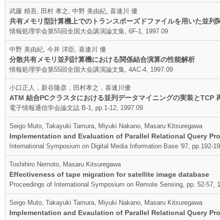
武藤 精吾, 田村 孝之, 中野 美由紀, 喜連川 優
共有メモリ型計算機上でのトランスポーズドファイルを用いた並列
情報処理学会第55回全国大会講演論文集, 6F-1, 1997.09
中野 美由紀, 今井 洋臣, 喜連川 優
分散共有メモリ並列計算機における関係結合演算の性能解析
情報処理学会第55回全国大会講演論文集, 4AC-4, 1997.09
小口正人，新谷隆彦，田村孝之，喜連川優
ATM 結合PCクラスタにおける並列データマイニングの実装とTCP
電子情報通信学会論文誌 B-1, pp.1-12, 1997.09
Seigo Muto, Takayuki Tamura, Miyuki Nakano, Masaru Kitsuregawa
Implementation and Evaluation of Parallel Relational Query 
International Symposium on Digital Media Information Base '97, pp.192-1
Toshihiro Nemoto, Masaru Kitsuregawa
Effectiveness of tape migration for satellite image database
Proceedings of International Symposium on Remote Sensing, pp. 52-57, 
Seigo Muto, Takayuki Tamura, Miyuki Nakano, Masaru Kitsuregawa
Implementation and Evaulation of Parallel Relational Query 