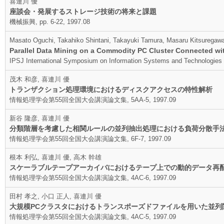
喜連川 優
座談会・発展するストレージ技術の将来と課題
機械振興, pp. 6-22, 1997.08
Masato Oguchi, Takahiko Shintani, Takayuki Tamura, Masaru Kitsuregaw
Parallel Data Mining on a Commodity PC Cluster Connected wi
IPSJ International Symposium on Information Systems and Technologies f
茂木 和彦, 喜連川 優
トランザクション処理環境におけるディスクアクセスの特性解析
情報処理学会第55回全国大会講演論文集, 5AA-5, 1997.09
新谷 隆彦, 喜連川 優
分類階層を考慮した相関ルールの並列抽出処理における負荷分散手
情報処理学会第55回全国大会講演論文集, 6F-7, 1997.09
根本 利弘, 喜連川 優, 高木 幹雄
スケーラブルテープアーカイバにおけるテープ上での動的データ再
情報処理学会第55回全国大会講演論文集, 4AC-6, 1997.09
田村 孝之, 小口 正人, 喜連川 優
大規模PCクラスタにおけるトランスポーズドファイルを用いた並列
情報処理学会第55回全国大会講演論文集, 4AC-5, 1997.09