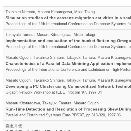
Toshihiro Nemoto, Masaru Kitsuregawa, Mikio Takagi
Simulation studies of the cassette migration activities in a sca
Proceedings of the fifth International Conference on Database Systems f
Takayuki Tamura, Masaru Kitsuregawa, Mikio Takagi
Implementation and evaluation of the bucket flattening Omega n
Proceedings of the fifth International Conference on Database Systems f
Masato Oguchi, Takahiko Shintani, Takayuki Tamura, Masaru Kitsuregaw
Characteristics of a Parallel Data Minining Application Impl
Proceedings of the International Conference and Exhibition on High-Per
Masato Oguchi, Takahiko Shintani, Takayuki Tamura, Masaru Kitsuregaw
Developing a PC Cluster using Commoditized Network Technolo
Gigabit Network Workshop at IEEE Infocom '97, 1997.04
Masaru Kitsuregawa, Takayuki Tamura, Masato Oguchi
Run-Time Detection and Resolution of Processing Skew During
Parallel and Distributed Systems Euro-PDS'97, pp.313-320, 1997.06
喜連川 優