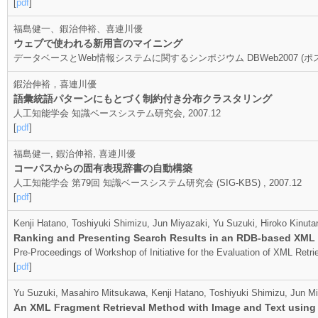
[
pdf
]
福島健一、鍜治伸裕、喜連川優
ウェブで使われる新用言のマイニング
データベースとWeb情報システムに関するシンポジウム DBWeb2007 (ポスター)
鍜治伸裕，喜連川優
語彙統語パターンにもとづく制約付き分布クラスタリング
人工知能学会 知識ベースシステム研究会, 2007.12
[
pdf
]
福島健一, 鍜治伸裕, 喜連川優
コーパスからの固有表現辞書の自動構築
人工知能学会 第79回 知識ベースシステム研究会 (SIG-KBS) , 2007.12
[
pdf
]
Kenji Hatano, Toshiyuki Shimizu, Jun Miyazaki, Yu Suzuki, Hiroko Kinut
Ranking and Presenting Search Results in an RDB-based XML
Pre-Proceedings of Workshop of Initiative for the Evaluation of XML Retr
[
pdf
]
Yu Suzuki, Masahiro Mitsukawa, Kenji Hatano, Toshiyuki Shimizu, Jun Mi
An XML Fragment Retrieval Method with Image and Text using 