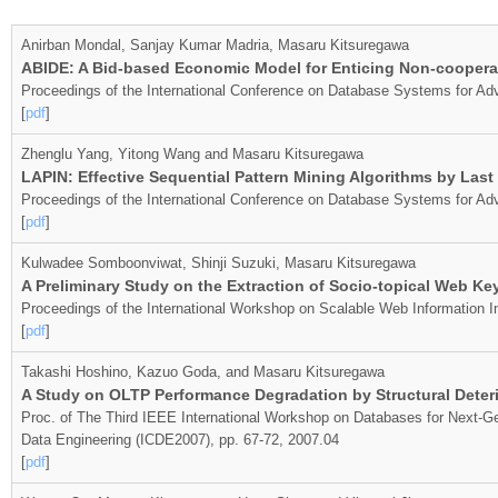
Anirban Mondal, Sanjay Kumar Madria, Masaru Kitsuregawa
ABIDE: A Bid-based Economic Model for Enticing Non-coopera
Proceedings of the International Conference on Database Systems for Ad
[
pdf
]
Zhenglu Yang, Yitong Wang and Masaru Kitsuregawa
LAPIN: Effective Sequential Pattern Mining Algorithms by Last
Proceedings of the International Conference on Database Systems for A
[
pdf
]
Kulwadee Somboonviwat, Shinji Suzuki, Masaru Kitsuregawa
A Preliminary Study on the Extraction of Socio-topical Web K
Proceedings of the International Workshop on Scalable Web Information I
[
pdf
]
Takashi Hoshino, Kazuo Goda, and Masaru Kitsuregawa
A Study on OLTP Performance Degradation by Structural Deter
Proc. of The Third IEEE International Workshop on Databases for Next-G
Data Engineering (ICDE2007), pp. 67-72, 2007.04
[
pdf
]