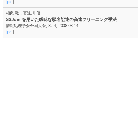
[
pdf
]
相良 毅，喜連川 優
SSJoin を用いた曖昧な駅名記述の高速クリーニング手法
情報処理学会全国大会, 3J-4, 2008.03.14
[
pdf
]