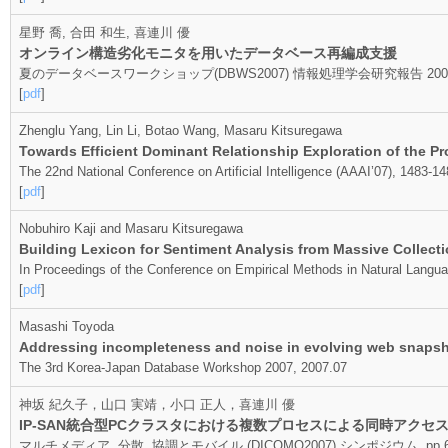
星野 喬, 合田 和生, 喜連川 優
オンライン構造劣化モニタを用いたデータベース再編成支援
夏のデータベースワークショップ(DBWS2007) 情報処理学会研究報告 2007-DBS-14
[
pdf
]
Zhenglu Yang, Lin Li, Botao Wang, Masaru Kitsuregawa
Towards Efficient Dominant Relationship Exploration of the P
The 22nd National Conference on Artificial Intelligence (AAAI’07), 1483-1
[
pdf
]
Nobuhiro Kaji and Masaru Kitsuregawa
Building Lexicon for Sentiment Analysis from Massive Collec
In Proceedings of the Conference on Empirical Methods in Natural Lan
[
pdf
]
Masashi Toyoda
Addressing incompleteness and noise in evolving web snaps
The 3rd Korea-Japan Database Workshop 2007, 2007.07
神坂 紀久子，山口 実靖，小口 正人，喜連川 優
IP-SAN統合型PCクラスタにおける複数プロセスによる同時アクセ
マルチメディア, 分散, 協調とモバイル (DICOMO2007) シンポジウム, pp.623-