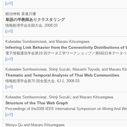
[
pdf
]
鍜治伸裕 喜連川優
単語の半教師ありクラスタリング
情報処理学会全国大会, 2008.03
[
pdf
]
Kulwadee Somboonviwat, and Masaru Kitsuregawa
Inferring Link Behavior from the Connectivity Distributions o
電子情報通信学会第19 回データ工学ワークショップ／第6回日本データベース学会年次大
[
pdf
]
Kulwadee Somboonviwat, Shinji Suzuki, Masashi Toyoda, and Masaru Ki
Thematic and Temporal Analysis of Thai Web Communities
情報処理学会第70 回全国大会, 6J-1, 2008.03
[
pdf
]
Kulwadee Somboonviwat, Shinji Suzuki, and Masaru Kitsuregawa
Structure of the Thai Web Graph
Proceedings of the2008 IEEE International Symposium on Mining And W
[
pdf
]
Wenyu Qu and Masaru Kitsuregawa