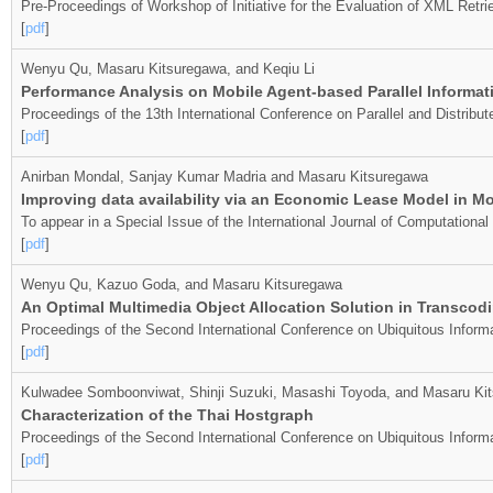
Pre-Proceedings of Workshop of Initiative for the Evaluation of XML Retr
[
pdf
]
Wenyu Qu, Masaru Kitsuregawa, and Keqiu Li
Performance Analysis on Mobile Agent-based Parallel Informat
Proceedings of the 13th International Conference on Parallel and Distrib
[
pdf
]
Anirban Mondal, Sanjay Kumar Madria and Masaru Kitsuregawa
Improving data availability via an Economic Lease Model in M
To appear in a Special Issue of the International Journal of Computation
[
pdf
]
Wenyu Qu, Kazuo Goda, and Masaru Kitsuregawa
An Optimal Multimedia Object Allocation Solution in Transco
Proceedings of the Second International Conference on Ubiquitous Info
[
pdf
]
Kulwadee Somboonviwat, Shinji Suzuki, Masashi Toyoda, and Masaru Ki
Characterization of the Thai Hostgraph
Proceedings of the Second International Conference on Ubiquitous Info
[
pdf
]