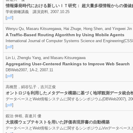
情報爆発時代における新しいＩＴ研究： 超大量多様情報からの価値
学術俯瞰講義 講演資料, 2007.10.25
[
pdf
]
Wenyu Qu, Masaru Kitsuregawa, Hai Zhuge, Hong Shen, and Yingwei Jin
A Traffic-Based Routing Algorithm by Using Mobile Agents
International Journal of Computer Systems Science and Engineering(CSS
[
pdf
]
Lin Li, Zhenglu Yang, and Masaru Kitsuregawa
Aggregating User-Centered Rankings to Improve Web Search
DBWeb2007, 1A-2, 2007.11
[
pdf
]
高橋慧，絹谷弘子，吉川正俊
オントロジを利用したメタデータ構築に基づく地球観測データ統合
データベースとWeb情報システムに関するシンポジウム(DBWeb2007), 200
[
pdf
]
鍜治 伸裕, 喜連川 優
大規模ウェブテキストを用いた評価表現辞書の自動構築
データベースとWeb情報システムに関するシンポジウム\r\nデータベースとWeb