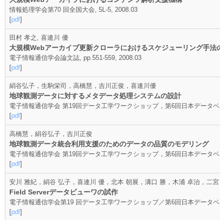
情報処理学会第70 回全国大会, 5L-5, 2008.03
[
pdf
]
田村 孝之, 喜連川 優
大規模Webアーカイブ更新クローラにおけるスケジューリング手法
電子情報通信学会論文誌, pp.551-559, 2008.03
[
pdf
]
絹谷弘子，生駒栄司，高橋慧，吉川正俊，喜連川優
地球観測データに対するメタデータ処理システムの設計
電子情報通信学会 第19回データ工学ワークショップ，第6回日本データベース学
[
pdf
]
高橋慧，絹谷弘子，吉川正俊
地球観測データ統合利用支援のためのデータの品質のモデリング
電子情報通信学会 第19回データ工学ワークショップ，第6回日本データベース学
[
pdf
]
安川 雅紀，絹谷 弘子，喜連川 優，北本 朝展，溝口 勝，木浦 卓治，二宮
Field Serverデータビューワの試作
電子情報通信学会第19 回データ工学ワークショップ／第6回日本データベース学会年次
[
pdf
]