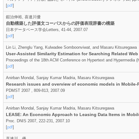
[
pdf
]
鍜治伸裕, 喜連川優
自動構築した評価文コーパスからの評価表現辞書の構築
日本データベース学会Letters, 41-44, 2007.07
[
pdf
]
Lin Li, Zhenglu Yang, Kulwadee Somboonviwat, and Masaru Kitsuregawa
User-Assisted Similarity Estimation for Searching Related We
Proceedings of the 18th ACM Conference on Hypertext and Hypermedia (H
[
pdf
]
Anirban Mondal, Sanjay Kumar Madria, Masaru Kitsuregawa
Research issues and overview of economic models in Mobile-P2
PDMST 2007 , 809-813, 2007.09
[
pdf
]
Anirban Mondal, Sanjay Kumar Madria, Masaru Kitsuregawa
LEASE: An Economic Approach to Leasing Data Items in Mobile-
Proc. DNIS 2007, 222-231, 2007.10
[
pdf
]
喜連川 優