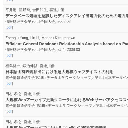
平井遥, 星野喬, 合田和生, 喜連川優
データベース処理を意識したディスクアレイ省電力化のための電力
情報処理学会第70 回全国大会, 2008.03
[
pdf
]
Zhenglu Yang, Lin Li, Masaru Kitsuregawa
Efficient General Dominant Relationship Analysis based on Par
情報処理学会第70 回全国大会, 2J-4, 2008.03
[
pdf
]
福島健一, 鍜治伸裕, 喜連川優
日本語固有表現抽出における超大規模ウェブテキストの利用
電子情報通信学会第19回データ工学ワークショップ／第6回日本データベース学会年次大
[
pdf
]
田村 孝之, 喜連川 優
大規模Webアーカイブ更新クローラにおけるWebサーバアクセス
電子情報通信学会 第19回データ工学ワークショップ／第6回日本データベース学会年次大
[
pdf
]
田村 孝之, 喜連川 優
大規模Webアーカイブにおけるコンテンツ解析支援機構