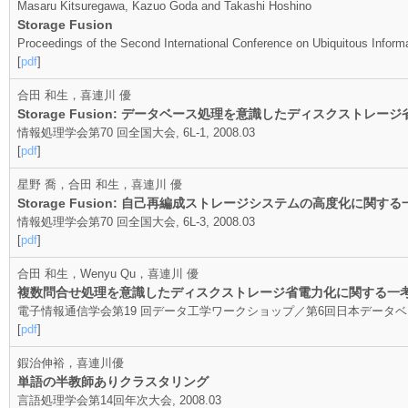
Masaru Kitsuregawa, Kazuo Goda and Takashi Hoshino
Storage Fusion
Proceedings of the Second International Conference on Ubiquitous Info
[
pdf
]
合田 和生，喜連川 優
Storage Fusion: データベース処理を意識したディスクストレ
情報処理学会第70 回全国大会, 6L-1, 2008.03
[
pdf
]
星野 喬，合田 和生，喜連川 優
Storage Fusion: 自己再編成ストレージシステムの高度化に関す
情報処理学会第70 回全国大会, 6L-3, 2008.03
[
pdf
]
合田 和生，Wenyu Qu，喜連川 優
複数問合せ処理を意識したディスクストレージ省電力化に関する一
電子情報通信学会第19 回データ工学ワークショップ／第6回日本データベース学会年次
[
pdf
]
鍜治伸裕，喜連川優
単語の半教師ありクラスタリング
言語処理学会第14回年次大会, 2008.03