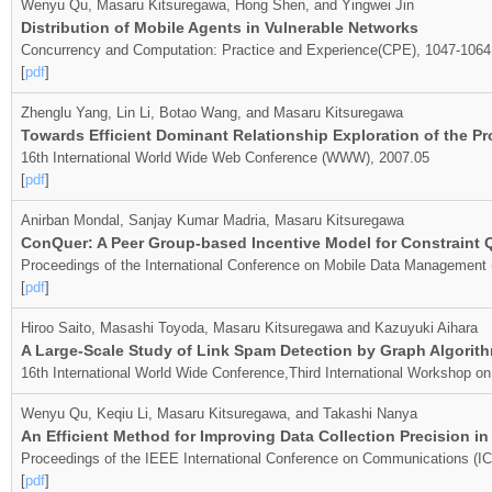
Wenyu Qu, Masaru Kitsuregawa, Hong Shen, and Yingwei Jin
Distribution of Mobile Agents in Vulnerable Networks
Concurrency and Computation: Practice and Experience(CPE), 1047-1064
[
pdf
]
Zhenglu Yang, Lin Li, Botao Wang, and Masaru Kitsuregawa
Towards Efficient Dominant Relationship Exploration of the P
16th International World Wide Web Conference (WWW), 2007.05
[
pdf
]
Anirban Mondal, Sanjay Kumar Madria, Masaru Kitsuregawa
ConQuer: A Peer Group-based Incentive Model for Constraint 
Proceedings of the International Conference on Mobile Data Management
[
pdf
]
Hiroo Saito, Masashi Toyoda, Masaru Kitsuregawa and Kazuyuki Aihara
A Large-Scale Study of Link Spam Detection by Graph Algorit
16th International World Wide Conference,Third International Workshop
Wenyu Qu, Keqiu Li, Masaru Kitsuregawa, and Takashi Nanya
An Efficient Method for Improving Data Collection Precision i
Proceedings of the IEEE International Conference on Communications (I
[
pdf
]