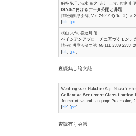
絹谷 弘子, 清水 敏之, 吉川 正俊, 喜連川 優
DIASにおけるデータ公開と課題
情報知識学会誌, Vol. 24(2014)(No. 3 ), p. 25
[
bib
] [
pdf
]
横山 大作, 喜連川 優
ベイジアンアプローチに基づくモンテ
情報処理学会論文誌, 55(11), 2389-2398, 20
[
bib
] [
pdf
]
査読無し論文誌
Wenliang Gao, Nobuhiro Kaji, Naoki Yosh
Collective Sentiment Classification
Journal of Natural Language Processing, 2
[
bib
] [
pdf
]
査読有り会議