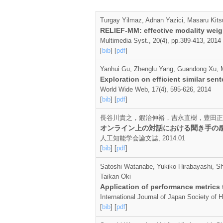
Turgay Yilmaz, Adnan Yazici, Masaru Kit
RELIEF-MM: effective modality weigh
Multimedia Syst., 20(4), pp.389-413, 2014
[
bib
] [
pdf
]
Yanhui Gu, Zhenglu Yang, Guandong Xu, 
Exploration on efficient similar sen
World Wide Web, 17(4), 595-626, 2014
[
bib
] [
pdf
]
長谷川貴之，鍜治伸裕，吉永直樹，豊田正
オンライン上の対話における聞き手の
人工知能学会論文誌, 2014.01
[
bib
] [
pdf
]
Satoshi Watanabe, Yukiko Hirabayashi, Sh
Taikan Oki
Application of performance metrics 
International Journal of Japan Society of
[
bib
] [
pdf
]