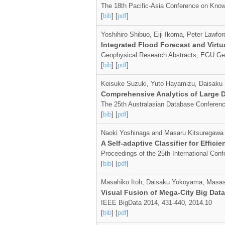
The 18th Pacific-Asia Conference on Kno
[
bib
] [
pdf
]
Yoshihiro Shibuo, Eiji Ikoma, Peter Lawf
Integrated Flood Forecast and Vir
Geophysical Research Abstracts, EGU Gen
[
bib
] [
pdf
]
Keisuke Suzuki, Yuto Hayamizu, Daisaku
Comprehensive Analytics of Large D
The 25th Australasian Database Conferen
[
bib
] [
pdf
]
Naoki Yoshinaga and Masaru Kitsuregawa
A Self-adaptive Classifier for Effici
Proceedings of the 25th International Con
[
bib
] [
pdf
]
Masahiko Itoh, Daisaku Yokoyama, Masas
Visual Fusion of Mega-City Big Data
IEEE BigData 2014, 431-440, 2014.10
[
bib
] [
pdf
]