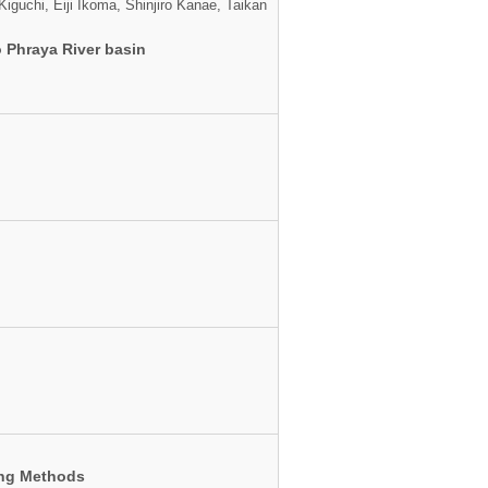
guchi, Eiji Ikoma, Shinjiro Kanae, Taikan
o Phraya River basin
ing Methods