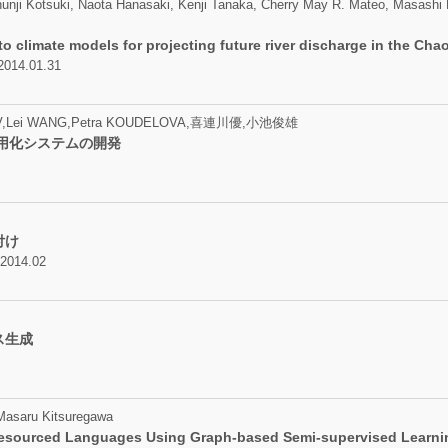
unji Kotsuki, Naota Hanasaki, Kenji Tanaka, Cherry May R. Mateo, Masashi Ki
o climate models for projecting future river discharge in the Cha
 2014.01.31
V,Lei WANG,Petra KOUDELOVA,喜連川優,小池俊雄
用化システムの開発
付け
014.02
ス生成
Masaru Kitsuregawa
-Resourced Languages Using Graph-based Semi-supervised Learn