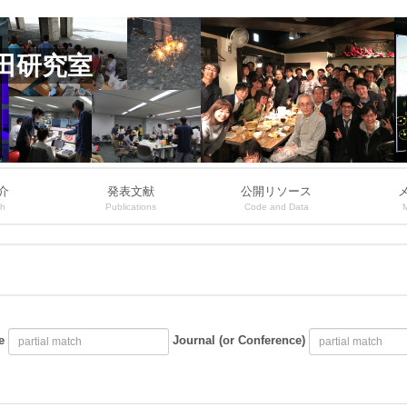
田研究室
介
発表文献
公開リソース
ch
Publications
Code and Data
e
Journal (or Conference)