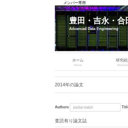
メンバー専用
豊田・吉永・合
Advanced Data Engineering
ホーム
研究紹
Home
Resear
2014年の論文
Authors
Titl
査読有り論文誌