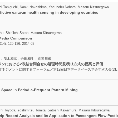
shi Taniguchi, Naoki Nakashima, Yasunobu Nohara, Masaru Kitsuregawa
ictive caravan health sensing in developing countries
hu, Shin’ichi Satoh, Masaru Kitsuregawa
r-Media Comparison
2014), 129-136, 2014.03
，茂木和彦，合田和生，喜連川優
ジンにおける2表結合問合せの処理時間見積り方式の提案と評価
ントに関するフォーラム／第12回日本データベース学会年次大会(DEIM2014), D
Space in Periodic-Frequent Pattern Mining
hi Toyoda, Yoshimitsu Tomita, Satoshi Kawamura, Masaru Kitsuregawa
rip Record Analysis and Its Application to Passengers Flow Predic