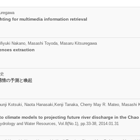
suregawa
ting for multimedia information retrieval
Miyuki Nakano, Masashi Toyoda, Masaru Kitsuregawa
tences extraction
史
感情の予測と喚起
unji Kotsuki, Naota Hanasaki,Kenji Tanaka, Cherry May R. Mateo, Masashi Ki
to climate models to projecting future river discharge in the Chao
 Hydrology and Water Resources, Vol.8(No.1), pp.33-38, 2014.01.31