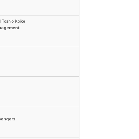
d Toshio Koike
anagement
ssengers