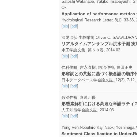
Satoshi Watanabe, Yukiko Hirabayashi, Sh
Oki
Application of performance metrics t
Hydrological Research Letter, 8(1), 33-38,
[
bib
] [
pdf
]
渋尾欣弘,生駒栄司,Oliver C. SAAVEDRA 
リアルタイムアンサンブル洪水予測 実
水工学論文集, 第５８巻, 2014.02
[
bib
] [
pdf
]
仁科俊晴, 吉永直樹, 鍜治伸裕, 豊田正史
形容詞との共起に基づく概念語の順序
日本データベース学会論文誌, 12(3), 7-12, 2
[
bib
] [
pdf
]
鍜治伸裕, 喜連川優
形態素解析における高速な単語ラティ
人工知能学会論文誌, 2014.03
[
bib
] [
pdf
]
Yong Ren,Nobuhiro Kaji,Naoki Yoshinaga,
Sentiment Classification in Under