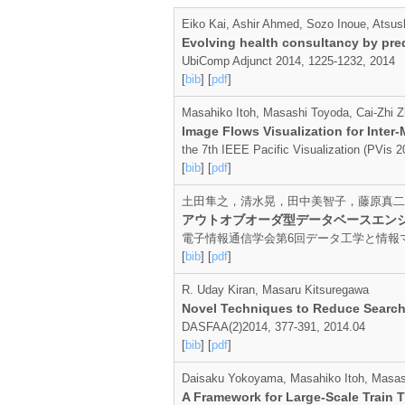
Eiko Kai, Ashir Ahmed, Sozo Inoue, Atsu
Evolving health consultancy by pred
UbiComp Adjunct 2014, 1225-1232, 2014
[
bib
] [
pdf
]
Masahiko Itoh, Masashi Toyoda, Cai-Zhi Z
Image Flows Visualization for Inte
the 7th IEEE Pacific Visualization (PVis 
[
bib
] [
pdf
]
土田隼之，清水晃，田中美智子，藤原真二
アウトオブオーダ型データベースエン
電子情報通信学会第6回データ工学と情報マネジメ
[
bib
] [
pdf
]
R. Uday Kiran, Masaru Kitsuregawa
Novel Techniques to Reduce Search 
DASFAA(2)2014, 377-391, 2014.04
[
bib
] [
pdf
]
Daisaku Yokoyama, Masahiko Itoh, Masas
A Framework for Large-Scale Train T