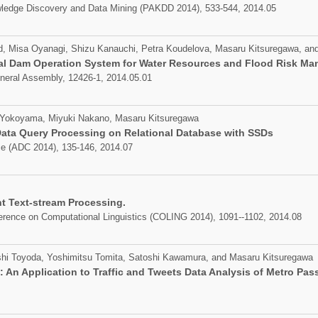
wledge Discovery and Data Mining (PAKDD 2014), 533-544, 2014.05
ord, Misa Oyanagi, Shizu Kanauchi, Petra Koudelova, Masaru Kitsuregawa, an
tual Dam Operation System for Water Resources and Flood Risk M
eral Assembly, 12426-1, 2014.05.01
 Yokoyama, Miyuki Nakano, Masaru Kitsuregawa
ata Query Processing on Relational Database with SSDs
ce (ADC 2014), 135-146, 2014.07
ent Text-stream Processing.
ference on Computational Linguistics (COLING 2014), 1091--1102, 2014.08
hi Toyoda, Yoshimitsu Tomita, Satoshi Kawamura, and Masaru Kitsuregawa
: An Application to Traffic and Tweets Data Analysis of Metro Pa