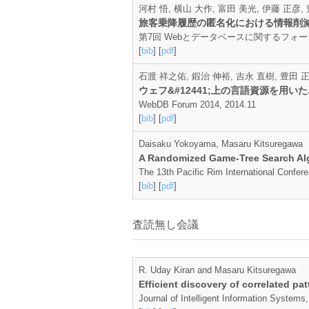
河村 悟, 横山 大作, 富田 美光, 伊藤 正彦,
旅客乗降履歴の匿名化における情報削
第7回 Webとデータベースに関するフォーラム (We
[
bib
] [
pdf
]
石渡 祥之佑, 鍜治 伸裕, 吉永 直樹, 豊田 
ウェフ&#12441;上の言語資源を用いた
WebDB Forum 2014, 2014.11
[
bib
] [
pdf
]
Daisaku Yokoyama, Masaru Kitsuregawa
A Randomized Game-Tree Search Al
The 13th Pacific Rim International Confere
[
bib
] [
pdf
]
査読無し会議
R. Uday Kiran and Masaru Kitsuregawa
Efficient discovery of correlated p
Journal of Intelligent Information Systems