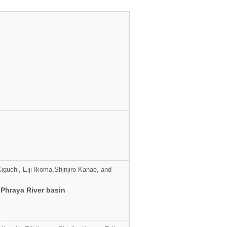
guchi, Eiji Ikoma,Shinjiro Kanae, and
 Phraya River basin