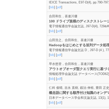
IEICE Transactions, E97-D(4), pp.790-797
[
bib
] [
pdf
]
合田和生，喜連川優
100 ドライブ規模のディスクストレ
電子情報通信学会論文誌, J97-D(4), 729&#821
[
bib
] [
pdf
]
山田浩之、合田和生、喜連川優
Hadoopをはじめとする並列データ
電子情報通信学会論文誌 D , J97-D (4 ), 774-7
[
bib
] [
pdf
]
早水悠登，合田和生，喜連川優
アウトオブオーダ型クエリ実行に基づ
情報処理学会論文誌 データベース(TOD62) , 7(2)
[
bib
] [
pdf
]
仁科 俊晴, 吉永 直樹, 鍜治 伸裕, 豊田 正
概念語に関する順序付け知識のオンデ
日本データベース学会和文論文誌, 13(1), 13--1
[
bib
] [
pdf
]