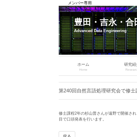
メンバー専用
豊田・吉永・合
Advanced Data Engineering
ホーム
研究紹
Home
Resear
第240回自然言語処理研究会で修
修士課程2年の杉山普さんが遠野で開催され
目で口頭発表を行います。
戻る