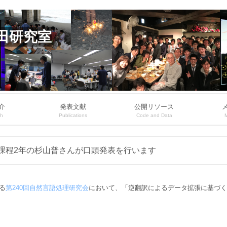
田研究室
介
発表文献
公開リソース
ch
Publications
Code and Data
士課程2年の杉山普さんが口頭発表を行います
る
第240回自然言語処理研究会
において、「逆翻訳によるデータ拡張に基づく