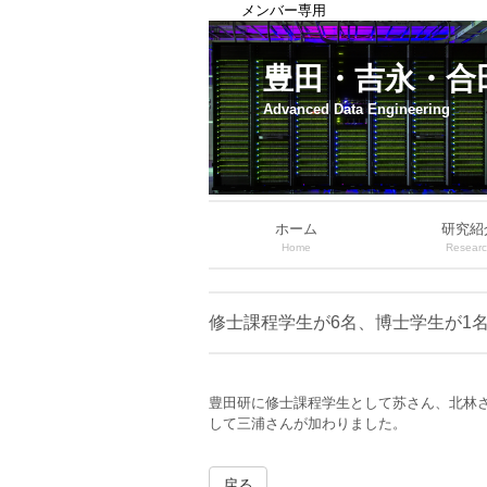
メンバー専用
豊田・吉永・合
Advanced Data Engineering
ホーム
研究紹
Home
Resear
修士課程学生が6名、博士学生が1
豊田研に修士課程学生として苏さん、北林
して三浦さんが加わりました。
戻る