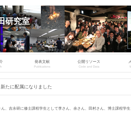
田研究室
介
発表文献
公開リソース
ch
Publications
Code and Data
名新たに配属になりました
さん、吉永研に修士課程学生として李さん、余さん、田村さん、博士課程学生