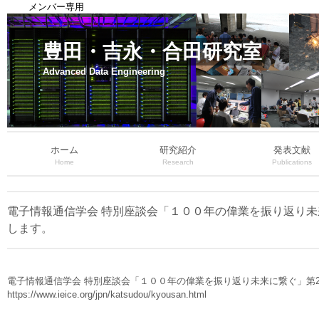
メンバー専用
豊田・吉永・合田研究室
Advanced Data Engineering
ホーム
研究紹介
発表文献
Home
Research
Publications
電子情報通信学会 特別座談会「１００年の偉業を振り返り未来に
します。
電子情報通信学会 特別座談会「１００年の偉業を振り返り未来に繋ぐ」第2回
https://www.ieice.org/jpn/katsudou/kyousan.html