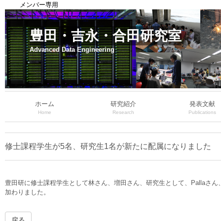
メンバー専用
豊田・吉永・合田研究室
Advanced Data Engineering
ホーム
研究紹介
発表文献
Home
Research
Publications
修士課程学生が5名、研究生1名が新たに配属になりました
豊田研に修士課程学生として林さん、増田さん、研究生として、Palla
加わりました。
戻る