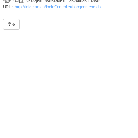
場所：中国, Shanghai International Convention Center
URL：
http://ieid.cae.cn/loginController/baogaor_eng.do
戻る