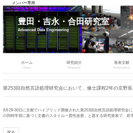
メンバー専用
豊田・吉永・合田研究室
Advanced Data Engineering
ホーム
研究紹介
発表文献
Home
Research
Publications
第253回自然言語処理研究会において、修士課程2年の京野
9月29-30日に京都でハイブリッド開催された第253回自然言語処理研
の同時学習に基づく文書のスタイル一貫性改善」と題する研究発表で、若
戻る