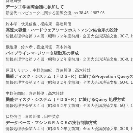
喜連川優
データ工学国際会議に参加して
新世代コンピュータに関する国際交流, pp.38-45, 1987.03
鈴木孝，伏見信也，楊維康，喜連川優
高速大容量・ハードウェアソータホストマシン結合系の設計
情報処理学会第３４回（昭和６２年度前期）全国大会講演論文集, 3C-7, 198
楊維康，鈴木孝，喜連川優，高木幹雄
パイプラインマ−ジソータ駆動系の構成
情報処理学会第３４回（昭和６２年度前期）全国大会講演論文集, 3C-8, 198
原田リリアン，中野美由紀，喜連川優，高木幹雄
機能ディスク・システム（ＦＤＳ−Ｒ）に於けるProjection Quer
情報処理学会第３４回（昭和６２年度前期）全国大会講演論文集, 5Q-8, 198
中野美由紀，喜連川優，高木幹雄
機能ディスク・システム（ＦＤＳ−Ｒ）に於けるQuery 処理方式
情報処理学会第３４回（昭和６２年度前期）全国大会講演論文集, 5Q-7, 198
伏見信也，喜連川優，田中英彦
データベース・マシンＧＲＡＣＥの実行制御方式
情報処理学会第３４回（昭和６２年度前期）全国大会講演論文集, 3C-6, 198