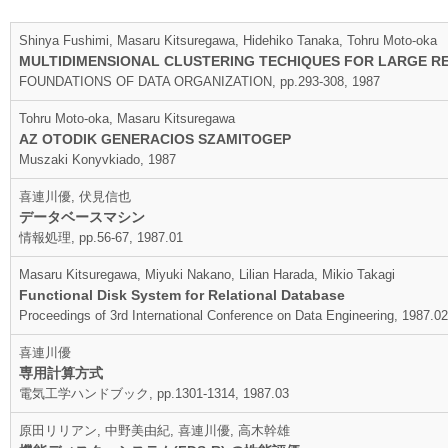
Shinya Fushimi, Masaru Kitsuregawa, Hidehiko Tanaka, Tohru Moto-oka
MULTIDIMENSIONAL CLUSTERING TECHIQUES FOR LARGE R
FOUNDATIONS OF DATA ORGANIZATION, pp.293-308, 1987
Tohru Moto-oka, Masaru Kitsuregawa
AZ OTODIK GENERACIOS SZAMITOGEP
Muszaki Konyvkiado, 1987
喜連川優, 伏見信也
データベースマシン
情報処理, pp.56-67, 1987.01
Masaru Kitsuregawa, Miyuki Nakano, Lilian Harada, Mikio Takagi
Functional Disk System for Relational Database
Proceedings of 3rd International Conference on Data Engineering, 1987.02
喜連川優
専用計算方式
電気工学ハンドブック, pp.1301-1314, 1987.03
原田リリアン, 中野美由紀, 喜連川優, 高木幹雄