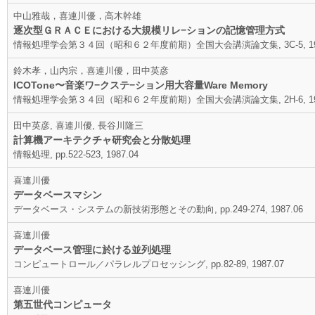
中山雅哉，喜連川優，高木幹雄
逐次型ＧＲＡＣＥにおける大規模リレ−ションの記憶管理方式
情報処理学会第３４回（昭和６２年度前期）全国大会講演論文集, 3C-5, 198
鈴木孝，山内宗，喜連川優，田中英彦
ICOTone〜音楽ワ−クステ−ション用大容量Ware Memory
情報処理学会第３４回（昭和６２年度前期）全国大会講演論文集, 2H-6, 198
田中英彦, 喜連川優, 長谷川隆三
計算機アーキテクチャ研究会と分散処理
情報処理, pp.522-523, 1987.04
喜連川優
データベースマシン
データベース・システムの新技術形態とその動向, pp.249-274, 1987.06
喜連川優
データベース管理に於ける並列処理
コンピュートロール／パラレルプロセッシング, pp.82-89, 1987.07
喜連川優
第五世代コンピュータ