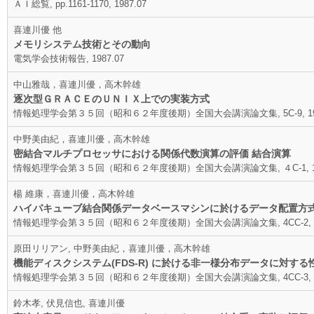
ＡＩ総覧, pp.1161-1170, 1987.07
喜連川優 他
メモリシステム技術とその動向
電気学会技術報告, 1987.07
中山雅哉，喜連川優，高木幹雄
逐次型ＧＲＡＣＥのＵＮＩＸ上での実装方式
情報処理学会第３５回（昭和６２年度後期）全国大会講演論文集, 5C-9, 198
中野美由紀，喜連川優，高木幹雄
密結合マルチプロセッサにおける関係代数演算の評価 結合演算
情報処理学会第３５回（昭和６２年度後期）全国大会講演論文集, ４C-1, 19
楊 維康，喜連川優，高木幹雄
ハイパキューブ結合関係データベースマシンに於けるデータ配置方
情報処理学会第３５回（昭和６２年度後期）全国大会講演論文集, 4CC-2, 19
原田リリアン, 中野美由紀，喜連川優，高木幹雄
機能ディスクシステム(FDS-R) に於ける非一様分布データに対する
情報処理学会第３５回（昭和６２年度後期）全国大会講演論文集, 4CC-3, 19
鈴木孝, 伏見信也, 喜連川優