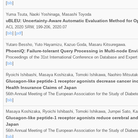
[
bib
]
Yuma Tsuta, Naoki Yoshinaga, Masashi Toyoda
υBLEU: Uncertainty-Aware Automatic Evaluation Method for 
ACL 2020 SRW, 199-206, 2020.07
[
bib
] [
pdf
]
Yutaro Bessho, Yuto Hayamizu, Kazuo Goda, Masaru Kitsuregawa.
PhoeniQ: Failure-tolerant Query Processing in Multi-node Env
Proceedings of the 31st International Conference on Database and Exper
[
bib
]
Ryoichi Ishibashi, Masaya Koshizaka, Tomoki Ishikawa, Naohiro Mitsuta
Glucagon-like peptide-1 receptor agonists decrease cancer inc
Health Insurance Claims of Japan
56th Annual Meeting of The European Association for the Study of Diabe
[
bib
]
Masaya Koshizaka, Ryoichi Ishibashi, Tomoki Ishikawa, Jumpei Sato, Ka
Glucagon-like peptide-1 receptor agonists reduce cerebral and
Japan
56th Annual Meeting of The European Association for the Study of Diabe
[
bib
]