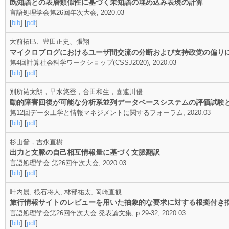
既知語との表層類似性に基づく未知語の埋め込み表現の計算
言語処理学会第26回年次大会, 2020.03
[
bib
] [
pdf
]
大前拓巳、豊田正史、張翔
マイクロブログにおけるユーザ間交流の分断および支持政党の偏り
第4回計算社会科学ワークショップ(CSSJ2020), 2020.03
[
bib
] [
pdf
]
別所祐太朗，早水悠登，合田和生，喜連川優
動的障害回復が可能な分析系並列データベースシステムの評価試験
第12回データ工学と情報マネジメントに関するフォーラム, 2020.03
[
bib
] [
pdf
]
杉山普，吉永直樹
出力と文脈の自己相互情報量に基づく文脈翻訳
言語処理学会 第26回年次大会, 2020.03
[
bib
] [
pdf
]
叶内晨, 根石将人, 林部祐太, 岡崎直観
旅行情報サイトのレビューを用いた抽象的な要求に対する根拠付き
言語処理学会第26回年次大会 発表論文集, p.29-32, 2020.03
[
bib
] [
pdf
]