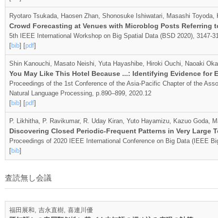
Ryotaro Tsukada, Haosen Zhan, Shonosuke Ishiwatari, Masashi Toyoda, 
Crowd Forecasting at Venues with Microblog Posts Referring t
5th IEEE International Workshop on Big Spatial Data (BSD 2020), 3147-3
[
bib
] [
pdf
]
Shin Kanouchi, Masato Neishi, Yuta Hayashibe, Hiroki Ouchi, Naoaki Oka
You May Like This Hotel Because ...: Identifying Evidence fo
Proceedings of the 1st Conference of the Asia-Pacific Chapter of the Asso
Natural Language Processing, p.890–899, 2020.12
[
bib
] [
pdf
]
P. Likhitha, P. Ravikumar, R. Uday Kiran, Yuto Hayamizu, Kazuo Goda, M
Discovering Closed Periodic-Frequent Patterns in Very Large
Proceedings of 2020 IEEE International Conference on Big Data (IEEE Bi
[
bib
]
査読無し会議
福田展和, 吉永直樹, 喜連川優