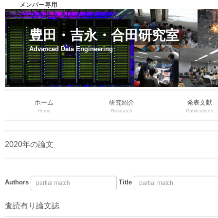
メンバー専用
豊田・吉永・合田研究室
Advanced Data Engineering
ホーム
研究紹介
発表文献
Home
Research
Publications
2020年の論文
Authors
Title
査読有り論文誌