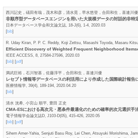
西川記史，礒田有哉，茂木和彦，清水晃，早水悠登，合田和生，喜連川優
非順序型データベースエンジンを用いた大規模データの対話的非特
日本データベース学会和文論文誌, 18-J(6), 1-4, 2020.03
[
bib
]
R. Uday Kiran, P. P. C. Reddy, Koji Zettsu, Masashi Toyoda, Masaru Kits
Efficient Discovery of Weighted Frequent Neighborhood Items
IEEE ACCESS, 8, 27584-27596, 2020.03
[
bib
] [
pdf
]
満武巨裕，石川智基，佐藤淳平，合田和生，喜連川優
レセプト情報等データベースの利活用により作成した国際統計報告
医療情報学, 39(4), 189-194, 2020.04.20
[
bib
]
清水 洸希, 小宮山 順平, 豊田 正史
CMA-ESにおける高次元・悪条件最適化のための確率的次元選択手
電子情報学会論文誌D, J103-D(05), 415-426, 2020.05
[
bib
] [
pdf
]
Sihem Amer-Yahia, Senjuti Basu Roy, Lei Chen, Atsuyuki Morishima, Jam