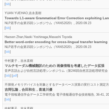
[
bib
]
YUAN YUEHAO,吉永直樹
Towards L1-aware Grammatical Error Correction exploiting Lan
NLP若手の会第15回シンポジウム（YANS2020）, 2020.09.23
[
bib
]
Haosen Zhan,Naoki Yoshinaga,Masashi Toyoda
Better word-order encoding for cross-lingual transfer learning
NLP若手の会第15回シンポジウム（YANS2020）, 2020.09.23
[
bib
]
中村夏子，吉永直樹
マルチモーダル機械翻訳のための 画像情報を考慮したデータ拡張
音声言語および自然言語処理シンポジウム（第246回自然言語処理研究会 ）, 2
[
bib
] [
pdf
]
不揮発メモリデバイスを対象とするデータベース演算の実行コスト測定方
吉岡弘隆，合田和生，喜連川優
電子情報通信学会データ工学研究会 電子情報通信学会技術報告, 36-41, 2020
[
bib
]
中村夏子，吉永直樹