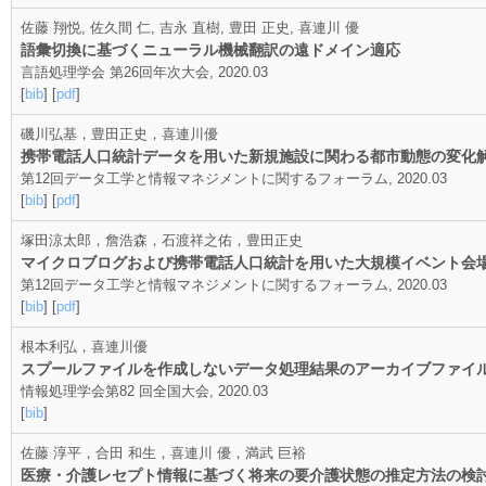
佐藤 翔悦, 佐久間 仁, 吉永 直樹, 豊田 正史, 喜連川 優
語彙切換に基づくニューラル機械翻訳の遠ドメイン適応
言語処理学会 第26回年次大会, 2020.03
[
bib
] [
pdf
]
磯川弘基，豊田正史，喜連川優
携帯電話人口統計データを用いた新規施設に関わる都市動態の変化
第12回データ工学と情報マネジメントに関するフォーラム, 2020.03
[
bib
] [
pdf
]
塚田涼太郎，詹浩森，石渡祥之佑，豊田正史
マイクロブログおよび携帯電話人口統計を用いた大規模イベント会
第12回データ工学と情報マネジメントに関するフォーラム, 2020.03
[
bib
] [
pdf
]
根本利弘，喜連川優
スプールファイルを作成しないデータ処理結果のアーカイブファイ
情報処理学会第82 回全国大会, 2020.03
[
bib
]
佐藤 淳平，合田 和生，喜連川 優，満武 巨裕
医療・介護レセプト情報に基づく将来の要介護状態の推定方法の検