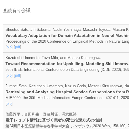
査読有り会議
Shoetsu Sato, Jin Sakuma, Naoki Yoshinaga, Masashi Toyoda, Masaru K
Vocabulary Adaptation for Domain Adaptation in Neural Machin
Proceedings of the 2020 Conference on Empirical Methods in Natural La
[
bib
] [
pdf
]
Kazutoshi Umemoto, Tova Milo, and Masaru Kitsuregawa
Toward Recommendation for Upskilling: Modeling Skill Improve
36th IEEE International Conference on Data Engineering (ICDE 2020), 16
[
bib
] [
pdf
]
Jumpei Sato, Kazutoshi Umemoto, Kazuo Goda, Masaru Kitsuregawa, Nao
Retrieving and Analyzing Hospital Service Suspensions from R
MIE2020: the 30th Medical Informatics Europe Conference, 407-411, 2020
[
bib
]
佐藤淳平，合田和生，喜連川優，満武巨裕
電子レセプト情報に基づく患者の死亡推定方式の検討
第24回日本医療情報学会春季学術大会 シンポジウム2020 Web, 158-160, 202