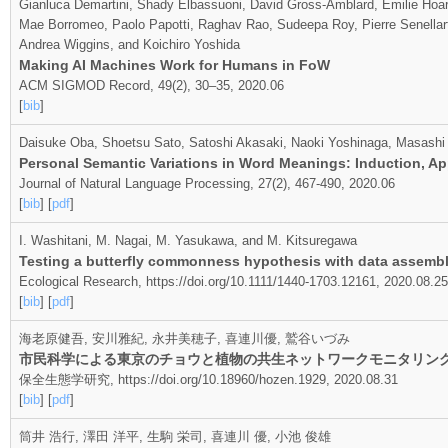
Gianluca Demartini, Shady Elbassuoni, David Gross-Amblard, Emilie Hoar
Mae Borromeo, Paolo Papotti, Raghav Rao, Sudeepa Roy, Pierre Senella
Andrea Wiggins, and Koichiro Yoshida
Making AI Machines Work for Humans in FoW
ACM SIGMOD Record, 49(2), 30–35, 2020.06
[
bib
]
Daisuke Oba, Shoetsu Sato, Satoshi Akasaki, Naoki Yoshinaga, Masashi
Personal Semantic Variations in Word Meanings: Induction, Ap
Journal of Natural Language Processing, 27(2), 467-490, 2020.06
[
bib
] [
pdf
]
I. Washitani, M. Nagai, M. Yasukawa, and M. Kitsuregawa
Testing a butterfly commonness hypothesis with data assemble
Ecological Research, https://doi.org/10.1111/1440-1703.12161, 2020.08.25
[
bib
] [
pdf
]
海老原健吾, 安川雅紀, 永井美穂子, 喜連川優, 鷲谷いづみ
市民科学による東京のチョウと植物の共生ネットワークモニタリン
保全生態学研究, https://doi.org/10.18960/hozen.1929, 2020.08.31
[
bib
] [
pdf
]
筒井 浩行, 澤田 洋平, 生駒 栄司, 喜連川 優, 小池 俊雄