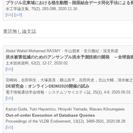
ブラジル北東域における植生動態－陸面結合データ同化手法による
水工学論文集, 75(2), 283-288, 2020.11.16
[
bib
] [
pdf
]
査読無し論文誌
Abdul Wahid Mohamed RASMY・牛山朋來・安川雅紀・深見和彦
洪水被害低減のためのアンサンブル洪水予測技術の開発 ～全球規
土木技術資料, 62(2), 12-17, 2020.02
[
bib
]
宮崎純，合田和生，大塚真吾，横山昌平，吉田尚史，北山大輔，清水敏之
DE研究会：オンラインDEIM2020開催の試み
電子情報通信学会情報・システムソサイエティ誌, 25(1), 4-9, 2020.05.01
[
bib
]
Kazuo Goda, Yuto Hayamizu, Hiroyuki Yamada, Masaru Kitsuregawa
Out-of-order Execution of Database Queries
Proceedings of the VLDB Endowment, 13(12), 3489-3501, 2020.08.28
[
bib
]