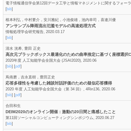
電子情報通信学会第12回データ工学と情報マネジメントに関するフォーラム／第18回日
[
bib
]
根本利弘，中村要介，安川雅紀，小池俊雄，池内幸司，喜連川優
アンサンブル降雨流出氾濫モデルの高速処理方式
情報処理学会研究報告, 2020.03.17
[
bib
]
清水 洸希, 豊田 正史
高次元ブラックボックス最適化のための曲率推定に基づく座標選択CM
2020年度 人工知能学会全国大会 (JSAI2020), 2020.06
[
bib
] [
pdf
]
蔦侑磨，吉永直樹，豊田正史
応答多様性を考慮した雑談対話評価のための疑似応答獲得
2020 年度 人工知能学会全国大会（第 34 回）, 4Rin136, 2020.06
[
bib
] [
pdf
]
合田和生
DEIM2020のオンライン開催：激動の20日間と痛感したこと
第11回ソーシャルコンピューティングシンポジウム, 2020.06.27
[
bib
]