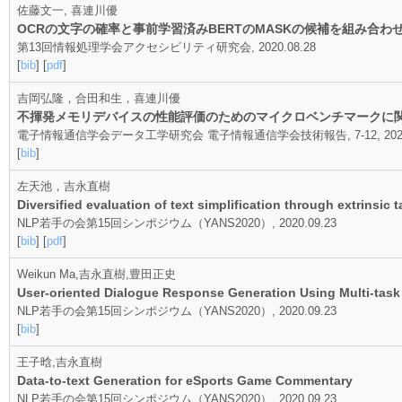
佐藤文一, 喜連川優
OCRの文字の確率と事前学習済みBERTのMASKの候補を組み合
第13回情報処理学会アクセシビリティ研究会, 2020.08.28
[
bib
] [
pdf
]
吉岡弘隆，合田和生，喜連川優
不揮発メモリデバイスの性能評価のためのマイクロベンチマークに
電子情報通信学会データ工学研究会 電子情報通信学会技術報告, 7-12, 2020.
[
bib
]
左天池，吉永直樹
Diversified evaluation of text simplification through extrinsic 
NLP若手の会第15回シンポジウム（YANS2020）, 2020.09.23
[
bib
] [
pdf
]
Weikun Ma,吉永直樹,豊田正史
User-oriented Dialogue Response Generation Using Multi-task
NLP若手の会第15回シンポジウム（YANS2020）, 2020.09.23
[
bib
]
王子晗,吉永直樹
Data-to-text Generation for eSports Game Commentary
NLP若手の会第15回シンポジウム（YANS2020）, 2020.09.23