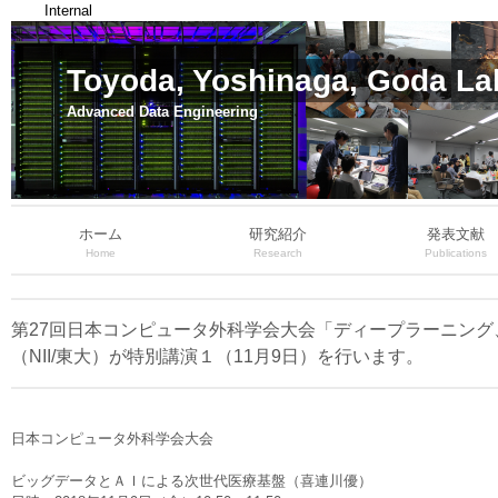
Internal
Toyoda, Yoshinaga, Goda La
Advanced Data Engineering
ホーム
研究紹介
発表文献
Home
Research
Publications
第27回日本コンピュータ外科学会大会「ディープラーニン
（NII/東大）が特別講演１（11月9日）を行います。
日本コンピュータ外科学会大会
ビッグデータとＡＩによる次世代医療基盤（喜連川優）