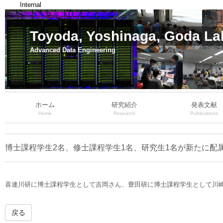
Internal
Toyoda, Yoshinaga, Goda La
Advanced Data Engineering
ホーム
研究紹介
発表文献
Home
Research
Publications
博士課程学生2名、修士課程学生1名、研究生1名が新たに配
喜連川研に博士課程学生として吉岡さん、豊田研に博士課程学生として川
戻る