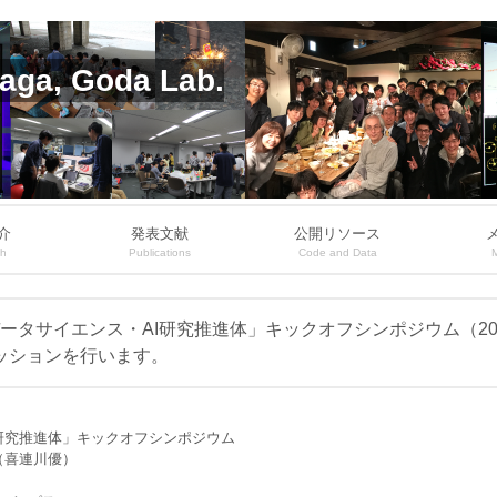
aga, Goda Lab.
介
発表文献
公開リソース
ch
Publications
Code and Data
タサイエンス・AI研究推進体」キックオフシンポジウム（201
カッションを行います。
研究推進体」キックオフシンポジウム
（喜連川優）