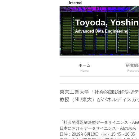
Internal
Toyoda, Yoshin
Advanced Data Engineering
ホーム
研究紹
Home
Resear
東京工業大学「社会的課題解決型デー
教授（NII/東大）がパネルディス
「社会的課題解決型データサイエンス・AI
日本におけるデータサイエンス・AIの未来
日時：2019年6月18日（火）15:45～16:35