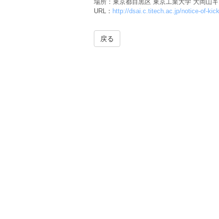
場所：東京都目黒区 東京工業大学 大岡山
URL：
http://dsai.c.titech.ac.jp/notice-of-k
戻る