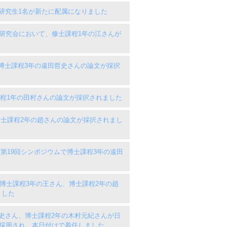
研究生1名が新たに配属になりました
理研究会において、修士課程1年の江さんが
op に博士課程3年の遠田哲史さんの論文が採択
に博士課程1年の田村さんの論文が採択されました
gs に博士課程2年の趙さんの論文が採択されまし
S) 第19回シンポジウムで博士課程3年の遠田
RW に博士課程3年の王さん、博士課程2年の趙
ました
史さん、博士課程2年の木村元紀さんが日
 に採用され、本日付けで着任しました