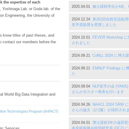
k the expertise of each
2025.04.01
修士課程学生が4名、
., Yoshinaga Lab. or Goda lab. of the
n Engineering, the University of
2024.12.24
第262回自然言語処
若手奨励賞を受賞しました
o know titles of past theses, and
2024.10.01
FEVER Worksh
o contact our members before the
されました
2024.09.21
CoNLL 2024 
2024.09.21
EMNLP Findin
た
2024.09.04
NLP若手の会 (YAN
さんがポスター発表を行います
 World Big Data Integration and
2024.04.26
NAACL 2024 S
さんの論文（計2篇）が採択され
tive Technologies Program (ImPACT)
2024.04.01
博士課程3年の遠田哲
本学術振興会特別研究員 (DC2)
ric Services