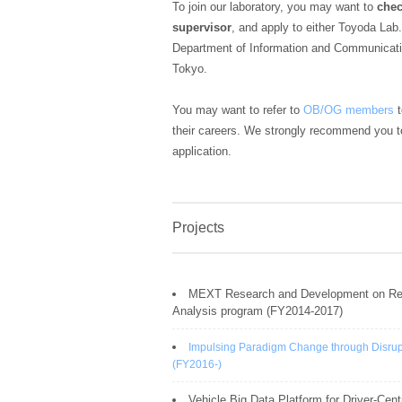
To join our laboratory, you may want to
chec
supervisor
, and apply to either Toyoda Lab
Department of Information and Communicatio
Tokyo.
You may want to refer to
OB/OG members
t
their careers. We strongly recommend you t
application.
Projects
MEXT Research and Development on Real
Analysis program (FY2014-2017)
Impulsing Paradigm Change through Disrup
(FY2016-)
Vehicle Big Data Platform for Driver-Cent