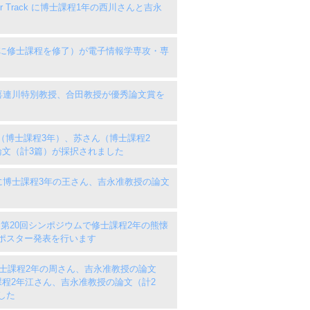
 Paper Track に博士課程1年の西川さんと吉永
月に修士課程を修了）が電子情報学専攻・専
て、喜連川特別教授、合田教授が優秀論文賞を
趙さん（博士課程3年）、苏さん（博士課程2
論文（計3篇）が採択されました
2025 に博士課程3年の王さん、吉永准教授の論文
S) 第20回シンポジウムで修士課程2年の熊懐
ポスター発表を行います
議に修士課程2年の周さん、吉永准教授の論文
課程2年江さん、吉永准教授の論文（計2
ました