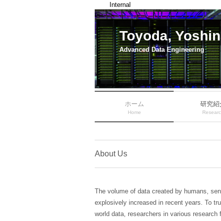
Internal
Toyoda, Yoshin
Advanced Data Engineering
ホーム
研究紹
Home
Resear
About Us
The volume of data created by humans, se
explosively increased in recent years. To tru
world data, researchers in various research f