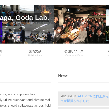
aga, Goda Lab.
介
発表文献
公開リソース
ch
Publications
Code and Data
News
nsors, and computers has
2026.04.07
ACL 2026 に博
ly utilize such vast and diverse real-
文が採択されました
ields should collaborate across field