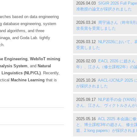
2026.04.03
SIGIR 2026 Full
准教授の論文が採択されました
arches based on data engineering
2026.03.24
周宇涵さん（昨年9
ding database engineering, system
攻長賞を受賞しました
and algorithms, and three
inaga, and Goda Lab. tightly
2026.03.12
NLP2026におい
ch.
受賞しました
se Engineering
,
Web/IoT mining
2026.02.03
EACL 2026 に
nalysis System
, and
Natural
年）、江さん（修士課程2年）の
Linguistics (NLP/CL)
. Recently,
ctical
Machine Learning
that is
2025.10.26
AACL-IJCNLP 
が採択されました
2025.09.17
NLP若手の会 (YAN
さん、江さん、ヴィクトルさんが
2025.05.16
ACL 2025 本会
と、博士課程3年の趙さん、修士
篇、2 long papers）が採択され