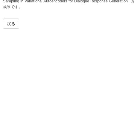
Sampling in Variational Autoencoders for Dialogue Respo
成果です。
戻る