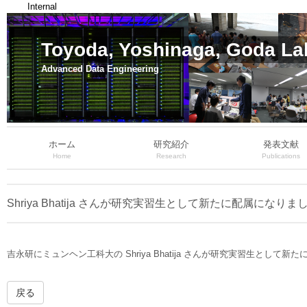
Internal
Toyoda, Yoshinaga, Goda La
Advanced Data Engineering
ホーム
研究紹介
発表文献
Home
Research
Publications
Shriya Bhatija さんが研究実習生として新たに配属になりま
吉永研にミュンヘン工科大の Shriya Bhatija さんが研究実習生として新
戻る