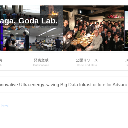
aga, Goda Lab.
介
発表文献
公開リソース
ch
Publications
Code and Data
ovative Ultra-energy-saving Big Data Infrastructure for Advan
n.html