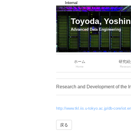
Internal
Toyoda, Yoshin
Advanced Data Engineering
ホーム
研究紹
Home
Resear
Research and Development of the Inn
http://www.tkl.iis.u-tokyo.ac.jp/db-core/iot.e
戻る