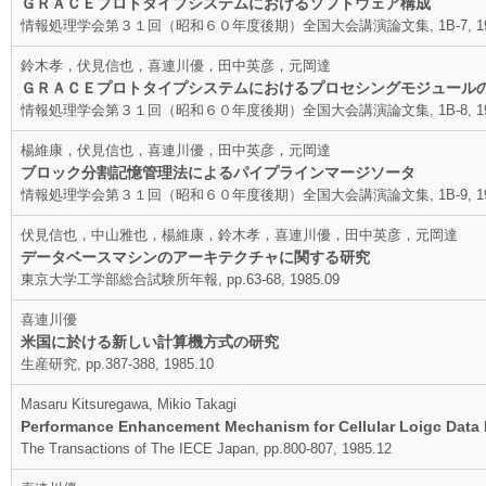
ＧＲＡＣＥプロトタイプシステムにおけるソフトウェア構成
情報処理学会第３１回（昭和６０年度後期）全国大会講演論文集, 1B-7, 198
鈴木孝，伏見信也，喜連川優，田中英彦，元岡達
ＧＲＡＣＥプロトタイプシステムにおけるプロセシングモジュール
情報処理学会第３１回（昭和６０年度後期）全国大会講演論文集, 1B-8, 198
楊維康，伏見信也，喜連川優，田中英彦，元岡達
ブロック分割記憶管理法によるパイプラインマージソータ
情報処理学会第３１回（昭和６０年度後期）全国大会講演論文集, 1B-9, 198
伏見信也，中山雅也，楊維康，鈴木孝，喜連川優，田中英彦，元岡達
データベースマシンのアーキテクチャに関する研究
東京大学工学部総合試験所年報, pp.63-68, 1985.09
喜連川優
米国に於ける新しい計算機方式の研究
生産研究, pp.387-388, 1985.10
Masaru Kitsuregawa, Mikio Takagi
Performance Enhancement Mechanism for Cellular Loigc Data
The Transactions of The IECE Japan, pp.800-807, 1985.12