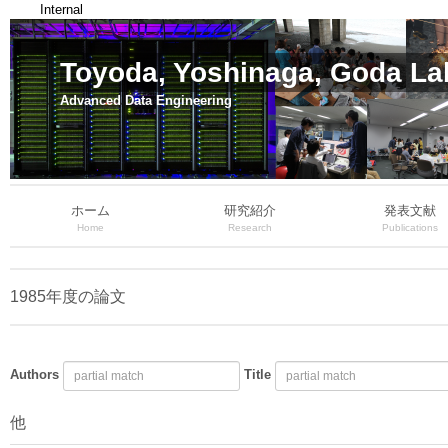
Internal
Toyoda, Yoshinaga, Goda La
Advanced Data Engineering
ホーム
研究紹介
発表文献
Home
Research
Publications
1985年度の論文
Authors
Title
他