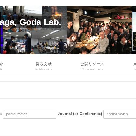
aga, Goda Lab.
介
発表文献
公開リソース
ch
Publications
Code and Data
e
Journal (or Conference)