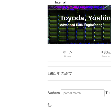
Internal
Toyoda, Yoshin
Advanced Data Engineering
ホーム
研究紹
Home
Resear
1985年の論文
Authors
Titl
他