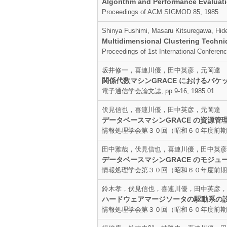
Algorithm and Performance Evaluati
Proceedings of ACM SIGMOD 85, 1985
Shinya Fushimi, Masaru Kitsuregawa, Hid
Multidimensional Clustering Techni
Proceedings of 1st International Conferen
坂井修一，喜連川優，田中英彦，元岡達
関係代数マシンGRACE におけるバケ
電子通信学会論文誌, pp.9-16, 1985.01
伏見信也，喜連川優，田中英彦，元岡達
データベースマシンGRACE の資源管
情報処理学会第３０回（昭和６０年度前期）全国大
田中雅哉，伏見信也，喜連川優，田中英彦
データベースマシンGRACE のモジュ
情報処理学会第３０回（昭和６０年度前期）全国大
鈴木孝，伏見信也，喜連川優，田中英彦，
ハードウェアマージソータの駆動系の
情報処理学会第３０回（昭和６０年度前期）全国大