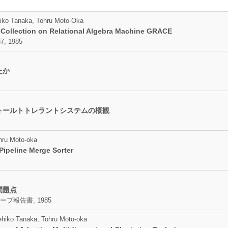
hiko Tanaka, Tohru Moto-Oka
 Collection on Relational Algebra Machine GRACE
7, 1985
たか
ォールトトレラントシステムの概観
hru Moto-oka
ipeline Merge Sorter
問題点
報告書, 1985
ehiko Tanaka, Tohru Moto-oka