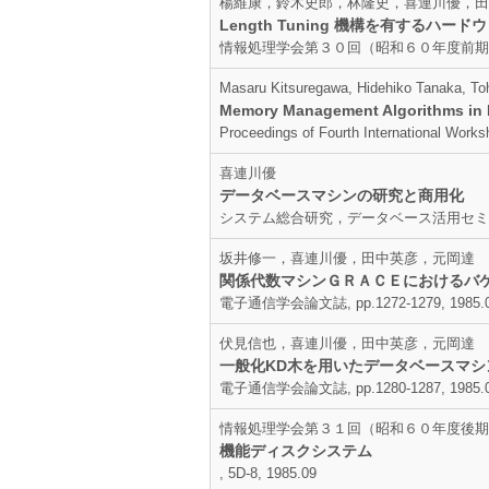
楊維康，鈴木史郎，林隆史，喜連川優，田
Length Tuning 機構を有するハ
情報処理学会第３０回（昭和６０年度前期）全国大
Masaru Kitsuregawa, Hidehiko Tanaka, To
Memory Management Algorithms in P
Proceedings of Fourth International Work
喜連川優
データベースマシンの研究と商用化
システム総合研究，データベース活用セミナー, pp
坂井修一，喜連川優，田中英彦，元岡達
関係代数マシンＧＲＡＣＥにおけるバ
電子通信学会論文誌, pp.1272-1279, 1985.
伏見信也，喜連川優，田中英彦，元岡達
一般化KD木を用いたデータベースマ
電子通信学会論文誌, pp.1280-1287, 1985.
情報処理学会第３１回（昭和６０年度後期
機能ディスクシステム
, 5D-8, 1985.09