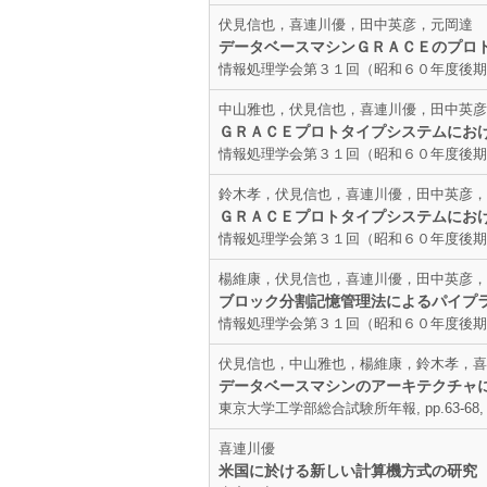
伏見信也，喜連川優，田中英彦，元岡達
データベースマシンＧＲＡＣＥのプロ
情報処理学会第３１回（昭和６０年度後期）全国大
中山雅也，伏見信也，喜連川優，田中英彦
ＧＲＡＣＥプロトタイプシステムにお
情報処理学会第３１回（昭和６０年度後期）全国大
鈴木孝，伏見信也，喜連川優，田中英彦，
ＧＲＡＣＥプロトタイプシステムにお
情報処理学会第３１回（昭和６０年度後期）全国大
楊維康，伏見信也，喜連川優，田中英彦，
ブロック分割記憶管理法によるパイプ
情報処理学会第３１回（昭和６０年度後期）全国大
伏見信也，中山雅也，楊維康，鈴木孝，喜
データベースマシンのアーキテクチャ
東京大学工学部総合試験所年報, pp.63-68, 1
喜連川優
米国に於ける新しい計算機方式の研究