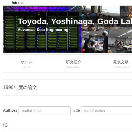
Internal
Toyoda, Yoshinaga, Goda La
Advanced Data Engineering
ホーム
研究紹介
発表文献
Home
Research
Publications
1996年度の論文
Authors
Title
他