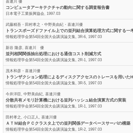
喜連川 優
コンピュータアーキテクチャの動向に関する調査報告書
日本電子工業振興協会, 1997.03
武藤精吾・田村孝之・中野美由紀・喜連川優
トランスポーズドファイル上での並列結合演算処理方式に関する一
情報処理学会第54回全国大会講演論文集, 3R-6, 1997.03
新谷 隆彦, 喜連川 優
並列相関関係抽出処理における通信コスト削減方式
情報処理学会第54回全国大会講演論文集, 2R-1, 1997.03
茂木和彦・喜連川優
トランザクション処理によるディスクアクセスのトレースを用いたHot M
情報処理学会第54回全国大会講演論文集, 3R-5, 1997.03
今井洋臣, 中野美由紀, 喜連川優
分散共有メモリ計算機における並列ハッシュ結合演算方式の実装
情報処理学会第54回全国大会講演論文集, 1R-1, 1997.03
田村孝之, 小口正人, 喜連川優
ＡＴＭ結合ＰＣクラスタ上での並列関係データベースサーバの構築
情報処理学会第54回全国大会講演論文集, 1R-2, 1997.03