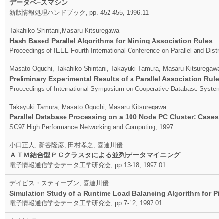
データベ−スマシン
新版情報処理ハンドブック, pp. 452-455, 1996.11
Takahiko Shintani,Masaru Kitsuregawa
Hash Based Parallel Algorithms for Mining Association Rules
Proceedings of IEEE Fourth International Conference on Parallel and Dist
Masato Oguchi, Takahiko Shintani, Takayuki Tamura, Masaru Kitsuregaw
Preliminary Experimental Results of a Parallel Association Ru
Proceedings of International Symposium on Cooperative Database System
Takayuki Tamura, Masato Oguchi, Masaru Kitsuregawa
Parallel Database Processing on a 100 Node PC Cluster: Case
SC97:High Performance Networking and Computing, 1997
小口正人, 新谷隆彦, 田村孝之, 喜連川優
ＡＴＭ結合型ＰＣクラスタによる並列データマイニング
電子情報通信学会データ工学研究会, pp.13-18, 1997.01
デイビス・スティーブン, 喜連川優
Simulation Study of a Runtime Load Balancing Algorithm for P
電子情報通信学会データ工学研究会, pp.7-12, 1997.01