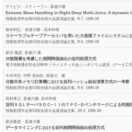
デイビス・スティーブン, 喜連川優
Extreme Skew Handling in Right-Deep Multi-Joins: A dynamic l
情報処理学会第53回全国大会講演論文集, R-7, 1996.09
根本利弘・喜連川優・高木幹雄
スケーラブルテープアーカイバを用いた大規模ファイルシステムに
情報処理学会第53回全国大会講演論文集, R-6, 1996.09
新谷 隆彦, 喜連川 優
分散階層を考慮した相関関係抽出の並列処理方式
電子情報通信学会1996年ソサイエティ大会シンポジウム講演（データ工学）, SD
今井洋臣, 中野 美由紀, 喜連川 優
分散共有メモリ計算機における並列ハッシュ結合演算方式の一考察
情報処理学会第53回全国大会講演論文集, R-8, 1996.09
田村孝之, 喜連川優, 高木幹雄
並列ＳＱＬサーバＳＤＣ−ＩＩのＴＰＣ−Ｄベンチマークによる性能
情報処理学会第53回全国大会講演論文集, 1R-3, 1996.09
新谷隆彦・喜連川優
データマイニングにおける並列相関関係抽出処理方式