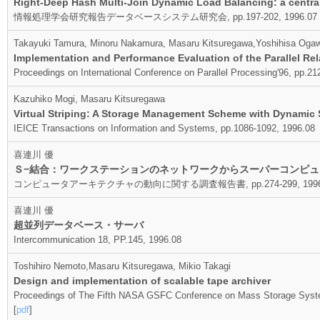
Right-Deep Hash Multi-Join Dynamic Load Balancing: a centra
情報処理学会研究報告データベースシステム研究会, pp.197-202, 1996.07
Takayuki Tamura, Minoru Nakamura, Masaru Kitsuregawa,Yoshihisa Oga
Implementation and Performance Evaluation of the Parallel Rel
Proceedings on International Conference on Parallel Processing'96, pp.21
Kazuhiko Mogi, Masaru Kitsuregawa
Virtual Striping: A Storage Management Scheme with Dynamic 
IEICE Transactions on Information and Systems, pp.1086-1092, 1996.08
喜連川 優
Ｓ−結合：ワークステーションのネットワークからスーパーコンピュ
コンピュータアーキテクチャの動向に関する調査報告書, pp.274-299, 1996
喜連川 優
超並列データベース・サーバ
Intercommunication 18, PP.145, 1996.08
Toshihiro Nemoto,Masaru Kitsuregawa, Mikio Takagi
Design and implementation of scalable tape archiver
Proceedings of The Fifth NASA GSFC Conference on Mass Storage Syste
[
pdf
]