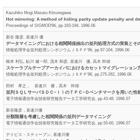
Kazuhiko Mogi,Masaru Kitsuregawa
Hot mirroring: A method of hiding parity update penalty and d
Proceedings of SIGMOD'96, pp.183-194, 1996.06
新谷 隆彦, 喜連川 優
データマイニングにおける相関関係抽出の並列処理方式の実装とそ
情報処理学会並列処理シンポジウムＪＳＰＰ'96, pp.97-104, 1996.06
根本 利弘, 鮎川 健一郎, 茂木 和彦, 喜連川 優, 高木 幹雄
スケーラブルテープアーカイバにおけるカセットマイグレーション
情報処理学会並列処理シンポジウムＪＳＰＰ'96, pp.275-282, 1996.06
田村 孝之， 喜連川 優，高木 幹雄
並列ＳＱＬサーバＳＤＣ−ＩＩのＴＰＣ−Ｄベンチマークを用いた性
電子情報通信学会技術研究報告データ工学研究会, pp.43-48, 1996.07
新谷隆彦，喜連川優
分類階層を考慮した相関関係の並列データマイニング
電子情報通信学会技術研究報告データ工学研究会, pp.55-60, 1996.07
デイビス・スティーブン, 喜連川優