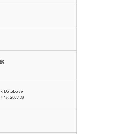
察
nk Database
37-46, 2003.08