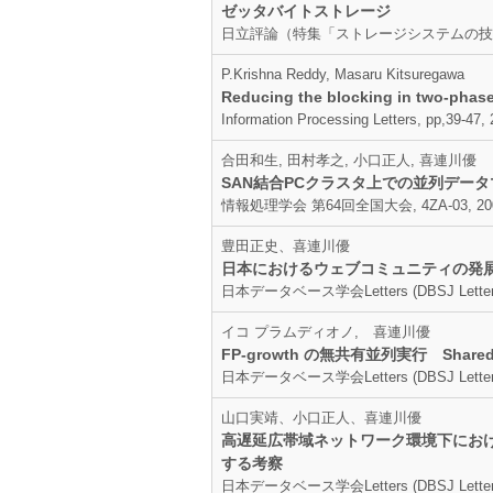
ゼッタバイトストレージ
日立評論（特集「ストレージシステムの技術と動向
P.Krishna Reddy, Masaru Kitsuregawa
Reducing the blocking in two-phase
Information Processing Letters, pp,39-47,
合田和生, 田村孝之, 小口正人, 喜連川優
SAN結合PCクラスタ上での並列デー
情報処理学会 第64回全国大会, 4ZA-03, 200
豊田正史、喜連川優
日本におけるウェブコミュニティの発
日本データベース学会Letters (DBSJ Letters) ,
イコ プラムディオノ, 喜連川優
FP-growth の無共有並列実行 Shared Noth
日本データベース学会Letters (DBSJ Letters),
山口実靖、小口正人、喜連川優
高遅延広帯域ネットワーク環境下におけ
する考察
日本データベース学会Letters (DBSJ Letters) ,