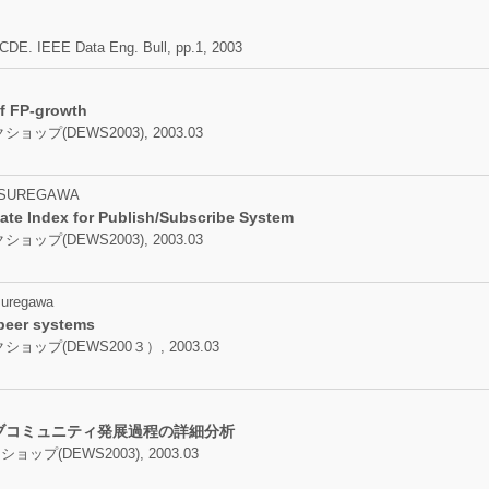
TCDE. IEEE Data Eng. Bull, pp.1, 2003
of FP-growth
(DEWS2003), 2003.03
ITSUREGAWA
ate Index for Publish/Subscribe System
(DEWS2003), 2003.03
suregawa
-peer systems
プ(DEWS200３）, 2003.03
ブコミュニティ発展過程の詳細分析
(DEWS2003), 2003.03