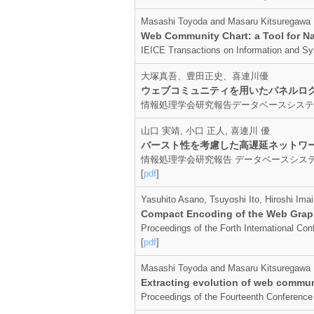
Masashi Toyoda and Masaru Kitsuregawa
Web Community Chart: a Tool for Na
IEICE Transactions on Information and S
大塚真吾、豊田正史、喜連川優
ウェブコミュニティを用いたパネルロ
情報処理学会研究報告データベースシステム, pp.1
山口 実靖, 小口 正人, 喜連川 優
バースト性を考慮した高遅延ネットワー
情報処理学会研究報告 データベースシステム, pp.
[
pdf
]
Yasuhito Asano, Tsuyoshi Ito, Hiroshi Im
Compact Encoding of the Web Graph 
Proceedings of the Forth International C
[
pdf
]
Masashi Toyoda and Masaru Kitsuregawa
Extracting evolution of web communi
Proceedings of the Fourteenth Conference