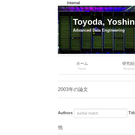
Internal
Toyoda, Yoshin
Advanced Data Engineering
ホーム
研究紹
Home
Resear
2003年の論文
Authors
Titl
他