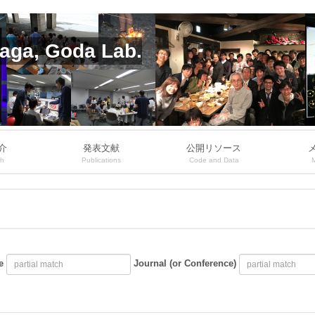
aga, Goda Lab.
介
発表文献
公開リソース
ch
Publications
Code and Data
e
Journal (or Conference)