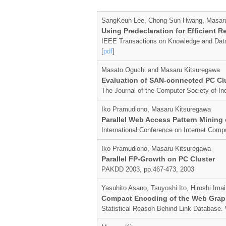
SangKeun Lee, Chong-Sun Hwang, Masaru
Using Predeclaration for Efficient 
IEEE Transactions on Knowledge and Dat
[
pdf
]
Masato Oguchi and Masaru Kitsuregawa
Evaluation of SAN-connected PC Cl
The Journal of the Computer Society of In
Iko Pramudiono, Masaru Kitsuregawa
Parallel Web Access Pattern Mining
International Conference on Internet Comp
Iko Pramudiono, Masaru Kitsuregawa
Parallel FP-Growth on PC Cluster
PAKDD 2003, pp.467-473, 2003
Yasuhito Asano, Tsuyoshi Ito, Hiroshi Im
Compact Encoding of the Web Grap
Statistical Reason Behind Link Database.