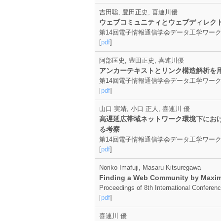
吉田聡, 豊田正史, 喜連川優
ウェブコミュニティとウェブディレク
第14回電子情報通信学会データ工学ワークショップ
[
pdf
]
阿部匡史, 豊田正史, 喜連川優
アンカーテキストとリンク構造解析を用
第14回電子情報通信学会データ工学ワークショップ
[
pdf
]
山口 実靖, 小口 正人, 喜連川 優
高遅延広帯域ネットワーク環境下におけ
る考察
第14回電子情報通信学会データ工学ワークショップ
[
pdf
]
Noriko Imafuji, Masaru Kitsuregawa
Finding a Web Community by Maxi
Proceedings of 8th International Confere
[
pdf
]
喜連川 優