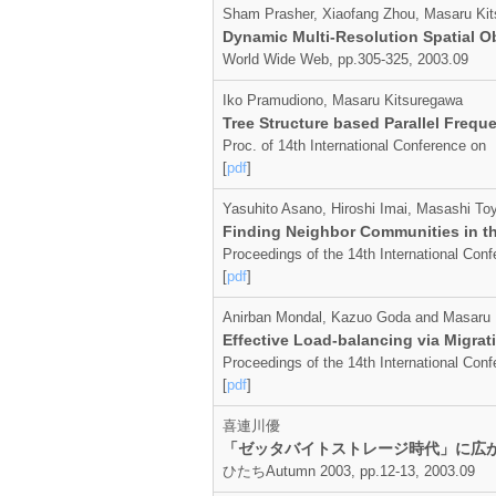
Sham Prasher, Xiaofang Zhou, Masaru Ki
Dynamic Multi-Resolution Spatial O
World Wide Web, pp.305-325, 2003.09
Iko Pramudiono, Masaru Kitsuregawa
Tree Structure based Parallel Frequ
Proc. of 14th International Conference o
[
pdf
]
Yasuhito Asano, Hiroshi Imai, Masashi T
Finding Neighbor Communities in th
Proceedings of the 14th International Co
[
pdf
]
Anirban Mondal, Kazuo Goda and Masaru 
Effective Load-balancing via Migrat
Proceedings of the 14th International Co
[
pdf
]
喜連川優
「ゼッタバイトストレージ時代」に広
ひたちAutumn 2003, pp.12-13, 2003.09