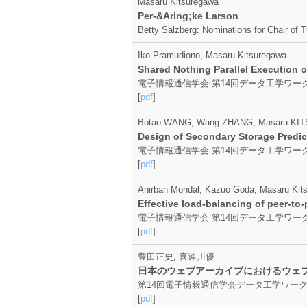
Masaru Kitsuregawa
Per-&Aring;ke Larson
Betty Salzberg: Nominations for Chair of 
Iko Pramudiono, Masaru Kitsuregawa
Shared Nothing Parallel Execution 
電子情報通信学会 第14回データ工学ワークショップ
[
pdf
]
Botao WANG, Wang ZHANG, Masaru K
Design of Secondary Storage Predic
電子情報通信学会 第14回データ工学ワークショップ
[
pdf
]
Anirban Mondal, Kazuo Goda, Masaru Kit
Effective load-balancing of peer-to
電子情報通信学会 第14回データ工学ワークショッ
[
pdf
]
豊田正史, 喜連川優
日本のウェブアーカイブにおけるウェ
第14回電子情報通信学会データ工学ワークショップ
[
pdf
]