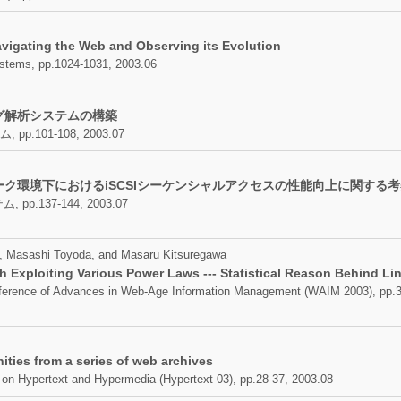
vigating the Web and Observing its Evolution
ystems, pp.1024-1031, 2003.06
グ解析システムの構築
01-108, 2003.07
ク環境下におけるiSCSIシーケンシャルアクセスの性能向上に関する考
137-144, 2003.07
ai, Masashi Toyoda, and Masaru Kitsuregawa
Exploiting Various Power Laws --- Statistical Reason Behind Li
onference of Advances in Web-Age Information Management (WAIM 2003), pp.
ties from a series of web archives
 on Hypertext and Hypermedia (Hypertext 03), pp.28-37, 2003.08